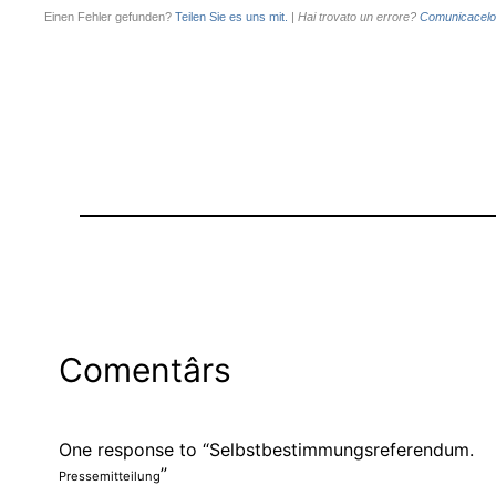
Einen Fehler gefunden?
Teilen Sie es uns mit.
|
Hai trovato un errore?
Comunicacelo
Comentârs
One response to “Selbstbestimmungsreferendum.
”
Pressemitteilung