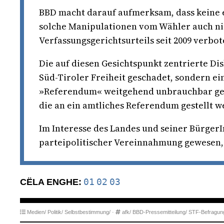
BBD macht darauf aufmerksam, dass keine el
solche Manipulationen vom Wähler auch ni
Verfassungsgerichtsurteils seit 2009 verbot
Die auf diesen Gesichtspunkt zentrierte Di
Süd-Tiroler Freiheit geschadet, sondern ei
»Referendum« weitgehend unbrauchbar gema
die an ein amtliches Referendum gestellt w
Im Interesse des Landes und seiner Bürger
parteipolitischer Vereinnahmung gewesen, n
01
02
03
CËLA ENGHE:
Medien/
Politik/
Selbstbestimmung/
·
afk/
BBD-Pressemitteilung/
STF-Befragun