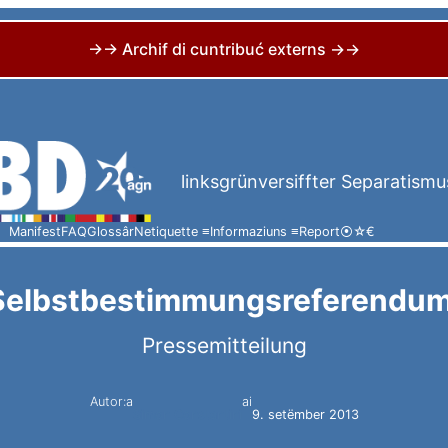
→→ Archif di cuntribuć externs →→
linksgrünversiffter Separatismu
Manifest
FAQ
Glossâr
Netiquette ≡
Informaziuns ≡
Report
⦿
☆
€
Selbstbestimmungsreferendum
Pressemitteilung
Autor:a
ai
Simon Constantini
9. setëmber 2013