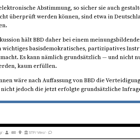
ektronische Abstimmung, so sicher sie auch gestaltet
cht überprüft werden können, sind etwa in Deutsch
en.
skussion hält BBD daher bei einem meinungsbildenden 
n wichtiges basisdemokratisches, partizipatives Inst
cht. Es kann nämlich grundsätzlich — und nicht nu
erden, kaum erfüllen.
Innen wäre nach Auffassung von BBD die Verteidigun
icht jedoch die jetzt erfolgte grundsätzliche Infrag
g/
·
·
·
·
STF/
Vërc/
·