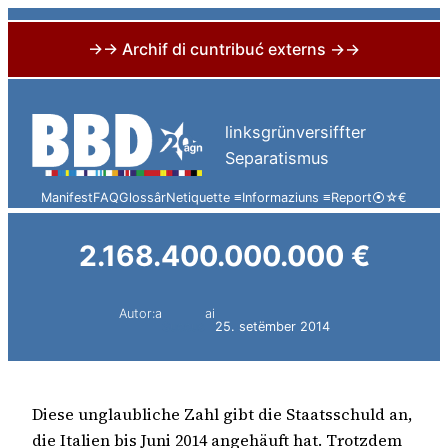
→→ Archif di cuntribuć externs →→
Skip
to
linksgrünversiffter
content
Separatismus
Manifest
FAQ
Glossâr
Netiquette ≡
Informaziuns ≡
Report
⦿
☆
€
2.168.400.000.000 €
Autor:a
ai
Succus
25. setëmber 2014
Diese unglaubliche Zahl gibt die Staatsschuld an,
die Italien bis Juni 2014 angehäuft hat. Trotzdem