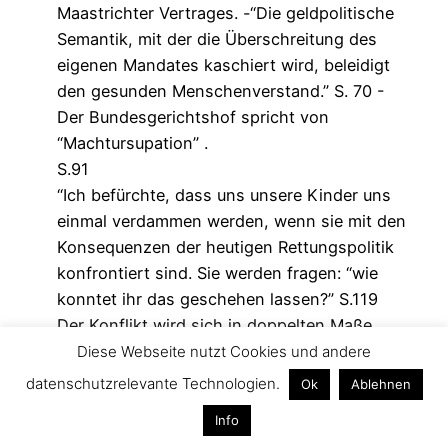
Maastrichter Vertrages. -“Die geldpolitische
Semantik, mit der die Überschreitung des
eigenen Mandates kaschiert wird, beleidigt
den gesunden Menschenverstand.” S. 70 -
Der Bundesgerichtshof spricht von
“Machtursupation” .
S.91
“Ich befürchte, dass uns unsere Kinder uns
einmal verdammen werden, wenn sie mit den
Konsequenzen der heutigen Rettungspolitik
konfrontiert sind. Sie werden fragen: “wie
konntet ihr das geschehen lassen?” S.119
Der Konflikt wird sich in doppelten Maße
verschärfen, weil zu den in die Zukunft
Diese Webseite nutzt Cookies und andere
verlagerten Schulden die Tatsache kommt,
datenschutzrelevante Technologien.
Ok
Ablehnen
dass immer weniger Kinder für mehr Rentner
Info
die Renten erwirtschaften müssen.