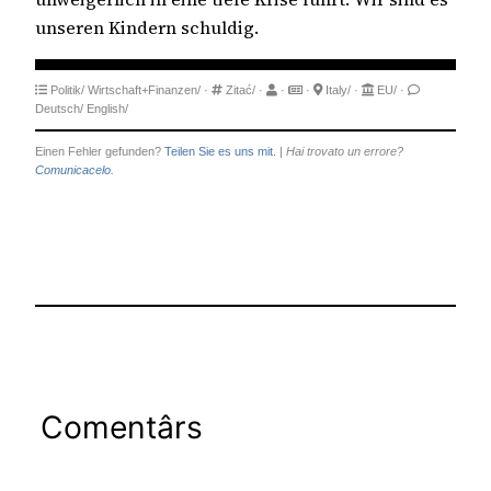
unseren Kindern schuldig.
Politik/
Wirtschaft+Finanzen/
·
Zitać/
·
·
·
Italy/
·
EU/
·
Deutsch/
English/
Einen Fehler gefunden?
Teilen Sie es uns mit.
|
Hai trovato un errore?
Comunicacelo.
Comentârs