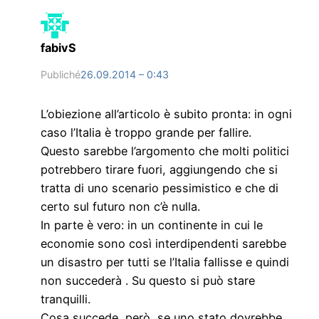
fabivS
Publiché
26.09.2014 – 0:43
L’obiezione all’articolo è subito pronta: in ogni
caso l’Italia è troppo grande per fallire.
Questo sarebbe l’argomento che molti politici
potrebbero tirare fuori, aggiungendo che si
tratta di uno scenario pessimistico e che di
certo sul futuro non c’è nulla.
In parte è vero: in un continente in cui le
economie sono così interdipendenti sarebbe
un disastro per tutti se l’Italia fallisse e quindi
non succederà . Su questo si può stare
tranquilli.
Cosa succede, però, se uno stato dovrebbe