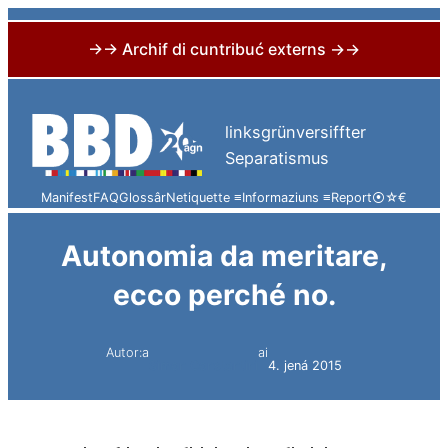
→→ Archif di cuntribuć externs →→
Skip
to
linksgrünversiffter
content
Separatismus
Manifest
FAQ
Glossâr
Netiquette ≡
Informaziuns ≡
Report
⦿
☆
€
Autonomia da meritare,
ecco perché no.
Autor:a
ai
Simon Constantini
4. jená 2015