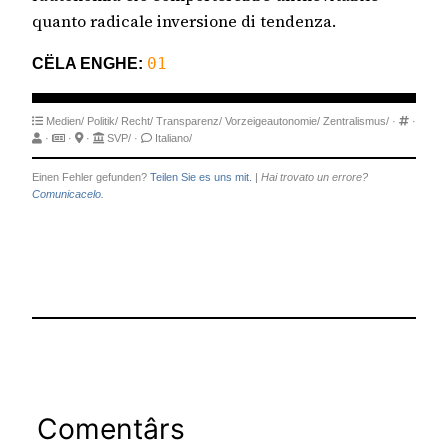
quanto radicale inversione di tendenza.
CËLA ENGHE:
01
Medien/
Politik/
Recht/
Transparenz/
Vorzeigeautonomie/
Zentralismus/
·
·
·
·
·
SVP/
·
Italiano/
Einen Fehler gefunden?
Teilen Sie es uns mit.
|
Hai trovato un errore?
Comunicacelo.
Comentârs