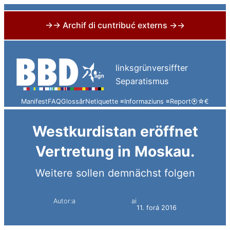
→→ Archif di cuntribuć externs →→
Skip
to
linksgrünversiffter
content
Separatismus
Manifest
FAQ
Glossâr
Netiquette ≡
Informaziuns ≡
Report
⦿
☆
€
Westkurdistan eröffnet
Vertretung in Moskau.
Weitere sollen demnächst folgen
Autor:a
ai
Simon Constantini
11. forá 2016