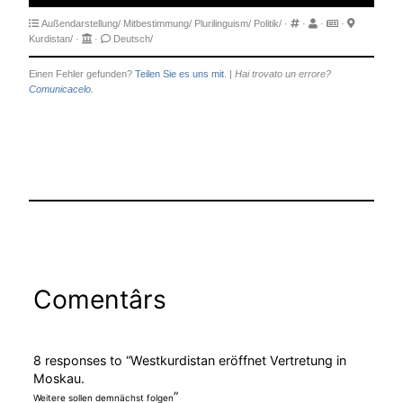
Außendarstellung/
Mitbestimmung/
Plurilinguism/
Politik/
·
·
·
·
Kurdistan/
·
·
Deutsch/
Einen Fehler gefunden?
Teilen Sie es uns mit.
|
Hai trovato un errore?
Comunicacelo.
Comentârs
8 responses to “Westkurdistan eröffnet Vertretung in
Moskau.
”
Weitere sollen demnächst folgen