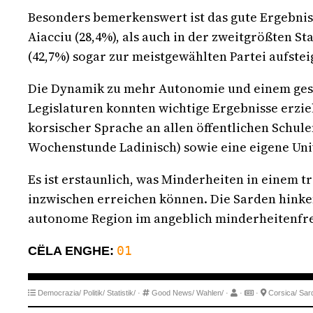
Besonders bemerkenswert ist das gute Ergebnis,
Aiacciu (28,4%), als auch in der zweitgrößten St
(42,7%) sogar zur meistgewählten Partei aufste
Die Dynamik zu mehr Autonomie und einem gestär
Legislaturen konnten wichtige Ergebnisse erzie
korsischer Sprache an allen öffentlichen Schul
Wochenstunde Ladinisch) sowie eine eigene Univ
Es ist erstaunlich, was Minderheiten in einem 
inzwischen erreichen können. Die Sarden hinke
autonome Region im angeblich minderheitenfreu
01
CËLA ENGHE:
Democrazia/
Politik/
Statistik/
·
Good News/
Wahlen/
·
·
·
Corsica/
Sar