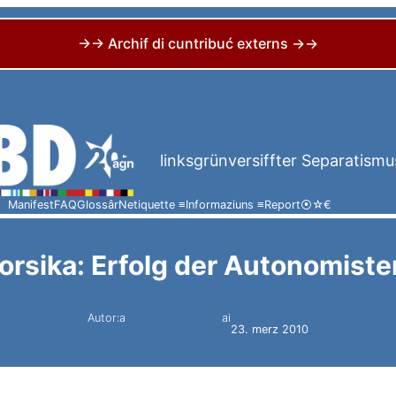
→→ Archif di cuntribuć externs →→
linksgrünversiffter Separatismu
Manifest
FAQ
Glossâr
Netiquette ≡
Informaziuns ≡
Report
⦿
☆
€
orsika: Erfolg der Autonomiste
Autor:a
ai
Simon Constantini
23. merz 2010