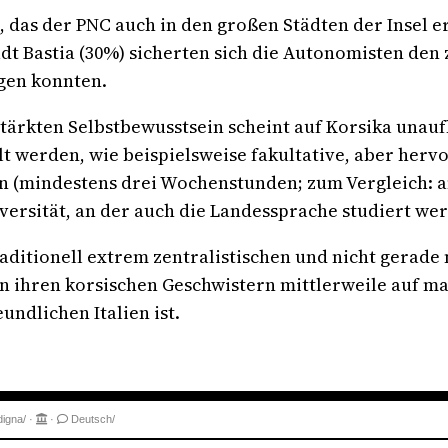
 das der PNC auch in den großen Städten der Insel e
adt Bastia (30%) sicherten sich die Autonomisten den 
igen konnten.
kten Selbstbewusstsein scheint auf Korsika unaufha
lt werden, wie beispielsweise fakultative, aber her
en (mindestens drei Wochenstunden; zum Vergleich: an
ersität, an der auch die Landessprache studiert we
traditionell extrem zentralistischen und nicht gera
n ihren korsischen Geschwistern mittlerweile auf m
ndlichen Italien ist.
digna/
·
·
Deutsch/