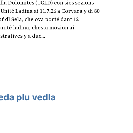
dla Dolomites (UGLD) con sies sezions
Unité Ladina ai 11.7.26 a Corvara y di 80
f dl Sela, che ova porté dant 12
nité ladina, chesta mozion ai
istratives y a duc…
eda plu vedla