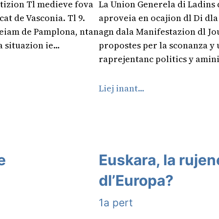
artizion Tl medieve fova
La Union Generela di Ladins 
at de Vasconia. Tl 9.
aproveia en ocajion dl Di dla 
l reiam de Pamplona, ntan
agn dala Manifestazion dl Jou
a situazion ie…
propostes per la sconanza y u
raprejentanc politics y amin
Liej inant…
e
Euskara, la rujen
dl’Europa?
1a pert