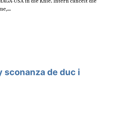
MAGA-USA in die Knie. Intern cancelt die
me,…
 sconanza de duc i