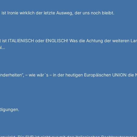
 ist Ironie wirklich der letzte Ausweg, der uns noch bleibt.
g durch die Stadelgasse.
ist ITALIENISCH oder ENGLISCH! Was die Achtung der weiteren La
hl…
 basca à cumbatù y cumbat mo for per la ndependënza.
nderheiten”, – wie wär´s – in der heutigen Europäischen UNION die 
chten Auge halbblind.
idigungen.
Auf dem rechten Auge halbblind.