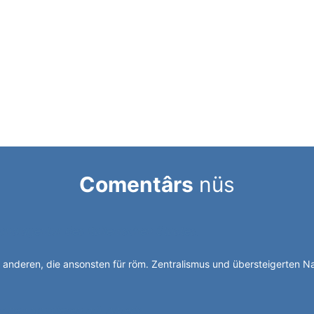
Comentârs
nüs
sonalagentur des italienischen Staates.
ie anderen, die ansonsten für röm. Zentralismus und übersteigerten 
chen jonglieren mit Alperia.