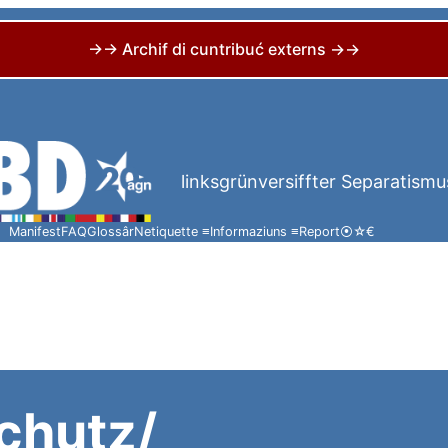
→→ Archif di cuntribuć externs →→
linksgrünversiffter Separatismu
Manifest
FAQ
Glossâr
Netiquette ≡
Informaziuns ≡
Report
⦿
☆
€
chutz/