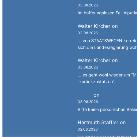
03.08.2026
Im hoffnungslosen Fall Alperia
Walter Kircher
on
Ein Gan
03.08.2026
… von STAATSWEGEN korrekt 
sich die Landesregierung wo
Walter Kircher
on
La jënt
03.08.2026
… es geht wohl wieder um “Mi
“zurückzustutzen”…
Simon
on
JG: Auf dem re
03.08.2026
Bitte keine persönlichen Bele
Hartmuth Staffler
on
JG: 
02.08.2026