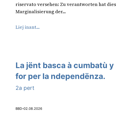
riservato versehen: Zu verantworten hat dies
Marginalisierung der…
Liej inant…
La jënt basca à cumbatù 
for per la ndependënza.
2a pert
BBD
–
02.08.2026