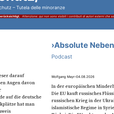
hutz – Tutela delle minoranze
erücksichtigt.
·
Attenzione: qui non sono visibili i contributi di autori esterni che s
›Absolute Neben
Podcast
eser darauf
Wolfgang Mayr
–
04.08.2026
enen Augen davon
In der europäischen Minderhe
r
Die EU kauft russisches Flüs
e auf die deutsche
russischen Krieg in der Ukra
rkplätze hat man
islamistische Regime in Syr
nweis