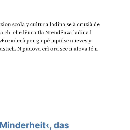
zion scola y cultura ladina se à cruzià de
 a chi che lëura tla Ntendënza ladina l
s+ oradecà per giapé mpulsc nueves y
astich. N pudova crì ora sce n ulova fé n
 Minderheit‹, das