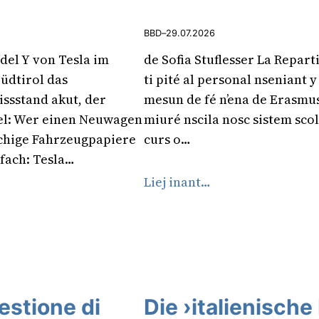
BBD
–
29.07.2026
el Y von Tesla im
de Sofia Stuflesser La Reparti
Südtirol das
ti pité al personal nseniant y
ssstand akut, der
mesun de fé n’ena de Erasmu
fiel: Wer einen Neuwagen
miuré nscila nosc sistem scol
achige Fahrzeugpapiere
curs o…
fach: Tesla…
Liej inant…
uestione di
Die ›italienische