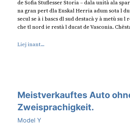
de Sofia Stuflesser Storia – dala unità ala sp
na gran pert dla Euskal Herria adum sota l duc
secul se à i bascs dl sud destacà y à metù su 
che tl nord ie restà l ducat de Vasconia. Chëst
Liej inant…
Meistverkauftes Auto ohn
Zweisprachigkeit.
Model Y