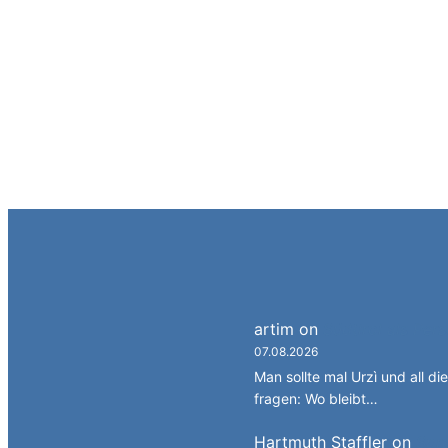
artim
on
Südtirol als Per
07.08.2026
Man sollte mal Urzì und all d
fragen: Wo bleibt…
Hartmuth Staffler
on
Spra