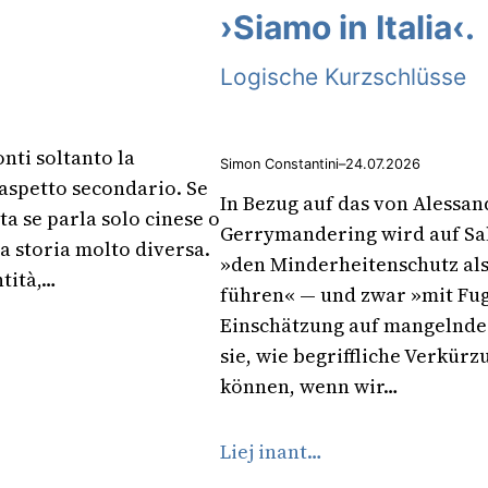
›Siamo in Italia‹.
Logische Kurzschlüsse
onti soltanto la
Simon Constantini
–
24.07.2026
 aspetto secondario. Se
In Bezug auf das von Alessan
a se parla solo cinese o
Gerrymandering wird auf Sa
a storia molto diversa.
»den Minderheitenschutz als
ntità,…
führen« — und zwar »mit Fug 
Einschätzung auf mangelnder
sie, wie begriffliche Verkür
können, wenn wir…
Liej inant…