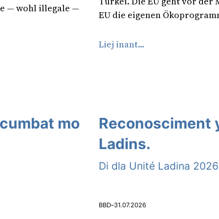
Türkei. Die EU geht vor der 
e — wohl illegale —
EU die eigenen Ökoprogram
Liej inant…
y cumbat mo
Reconosciment y
Ladins.
Di dla Unité Ladina 2026
BBD
–
31.07.2026