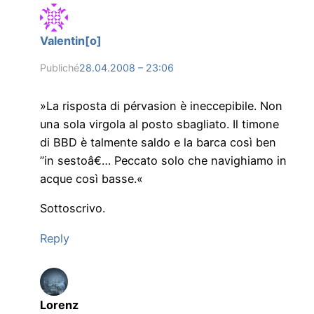
Valentin[o]
Publiché
28.04.2008 – 23:06
»La risposta di pérvasion è ineccepibile. Non
una sola virgola al posto sbagliato. Il timone
di BBD è talmente saldo e la barca così ben
”in sestoâ€… Peccato solo che navighiamo in
acque così basse.«
Sottoscrivo.
Reply
Lorenz