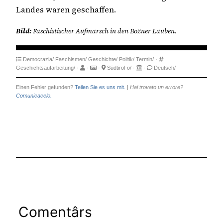
Landes waren geschaffen.
Bild:
Faschistischer Aufmarsch in den Bozner Lauben.
Democrazia/
Faschismen/
Geschichte/
Politik/
Termin/
·
Geschichtsaufarbeitung/
·
·
·
Südtirol-o/
·
·
Deutsch/
Einen Fehler gefunden?
Teilen Sie es uns mit.
|
Hai trovato un errore?
Comunicacelo.
Comentârs