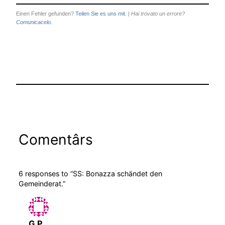
Einen Fehler gefunden?
Teilen Sie es uns mit.
|
Hai trovato un errore?
Comunicacelo.
Comentârs
6 responses to “SS: Bonazza schändet den
Gemeinderat.”
G.P.