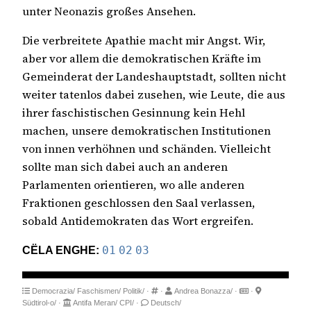
unter Neonazis großes Ansehen.
Die verbreitete Apathie macht mir Angst. Wir,
aber vor allem die demokratischen Kräfte im
Gemeinderat der Landeshauptstadt, sollten nicht
weiter tatenlos dabei zusehen, wie Leute, die aus
ihrer faschistischen Gesinnung kein Hehl
machen, unsere demokratischen Institutionen
von innen verhöhnen und schänden. Vielleicht
sollte man sich dabei auch an anderen
Parlamenten orientieren, wo alle anderen
Fraktionen geschlossen den Saal verlassen,
sobald Antidemokraten das Wort ergreifen.
CËLA ENGHE:
01
02
03
Democrazia/
Faschismen/
Politik/
·
·
Andrea Bonazza/
·
·
Südtirol-o/
·
Antifa Meran/
CPI/
·
Deutsch/