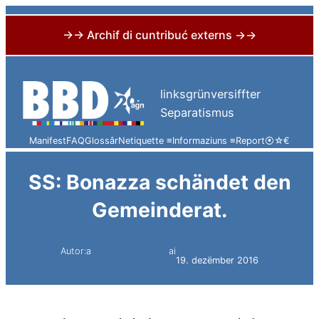
→→ Archif di cuntribuć externs →→
Skip
to
linksgrünversiffter
content
Separatismus
Manifest
FAQ
Glossâr
Netiquette ≡
Informaziuns ≡
Report
⦿
☆
€
SS: Bonazza schändet den
Gemeinderat.
Autor:a
ai
Simon Constantini
19. dezëmber 2016