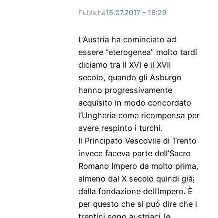
Publiché
15.07.2017 – 16:29
L’Austria ha cominciato ad
essere “eterogenea” molto tardi
diciamo tra il XVI e il XVII
secolo, quando gli Asburgo
hanno progressivamente
acquisito in modo concordato
l’Ungheria come ricompensa per
avere respinto i turchi.
Il Principato Vescovile di Trento
invece faceva parte dell’Sacro
Romano Impero da molto prima,
almeno dal X secolo quindi già¡
dalla fondazione dell’Impero. È
per questo che si puó dire che i
trentini sono austriaci (e