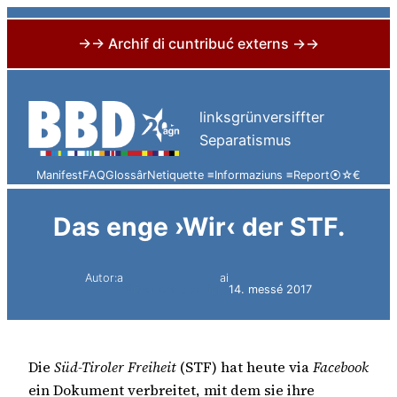
→→ Archif di cuntribuć externs →→
Skip
to
linksgrünversiffter
content
Separatismus
Manifest
FAQ
Glossâr
Netiquette ≡
Informaziuns ≡
Report
⦿
☆
€
Das enge ›Wir‹ der STF.
Autor:a
ai
Simon Constantini
14. messé 2017
Die
Süd-Tiroler Freiheit
(STF) hat heute via
Facebook
ein Dokument verbreitet, mit dem sie ihre