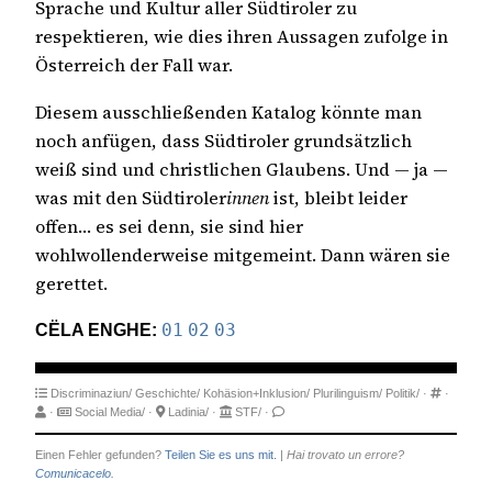
Sprache und Kultur aller Südtiroler zu
respektieren, wie dies ihren Aussagen zufolge in
Österreich der Fall war.
Diesem ausschließenden Katalog könnte man
noch anfügen, dass Südtiroler grundsätzlich
weiß sind und christlichen Glaubens. Und — ja —
was mit den Südtiroler
innen
ist, bleibt leider
offen… es sei denn, sie sind hier
wohlwollenderweise mitgemeint. Dann wären sie
gerettet.
CËLA ENGHE:
01
02
03
Discriminaziun/
Geschichte/
Kohäsion+Inklusion/
Plurilinguism/
Politik/
·
·
·
Social Media/
·
Ladinia/
·
STF/
·
Einen Fehler gefunden?
Teilen Sie es uns mit.
|
Hai trovato un errore?
Comunicacelo.