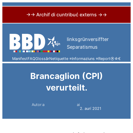
→→ Archif di cuntribuć externs →→
Skip
to
linksgrünversiffter
content
Separatismus
Manifest
FAQ
Glossâr
Netiquette ≡
Informaziuns ≡
Report
⦿
☆
€
Brancaglion (CPI)
verurteilt.
Autor:a
ai
Simon Constantini
2. aurí 2021