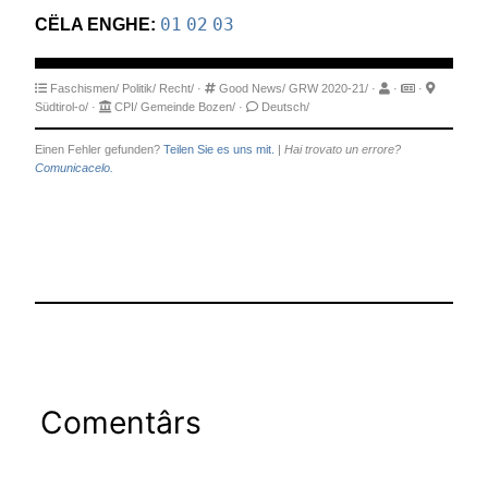
CËLA ENGHE:
01
02
03
Faschismen/
Politik/
Recht/
·
Good News/
GRW 2020-21/
·
·
·
Südtirol-o/
·
CPI/
Gemeinde Bozen/
·
Deutsch/
Einen Fehler gefunden?
Teilen Sie es uns mit.
|
Hai trovato un errore?
Comunicacelo.
Comentârs