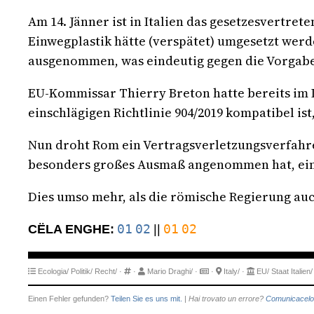
Am 14. Jänner ist in Italien das gesetzesvertret
Einwegplastik hätte (verspätet) umgesetzt werd
ausgenommen, was eindeutig gegen die Vorgaben
EU-Kommissar Thierry Breton hatte bereits im 
einschlägigen Richtlinie 904/2019 kompatibel is
Nun droht Rom ein Vertragsverletzungsverfahren. 
besonders großes Ausmaß angenommen hat, e
Dies umso mehr, als die römische Regierung auc
01
02
01
02
CËLA ENGHE:
||
Ecologia/
Politik/
Recht/
·
·
Mario Draghi/
·
·
Italy/
·
EU/
Staat Italien/
Einen Fehler gefunden?
Teilen Sie es uns mit.
|
Hai trovato un errore?
Comunicacelo