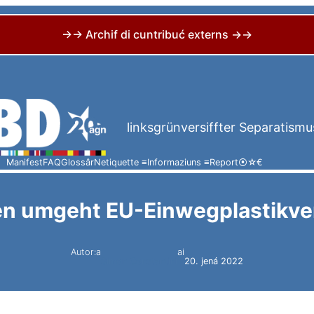
→→ Archif di cuntribuć externs →→
linksgrünversiffter Separatismu
Manifest
FAQ
Glossâr
Netiquette ≡
Informaziuns ≡
Report
⦿
☆
€
ien umgeht EU-Einwegplastikve
Autor:a
ai
Simon Constantini
20. jená 2022