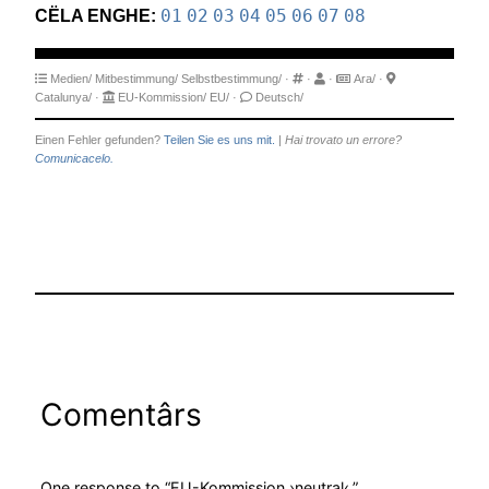
CËLA ENGHE:
01
02
03
04
05
06
07
08
Medien/
Mitbestimmung/
Selbstbestimmung/
·
·
·
Ara/
·
Catalunya/
·
EU-Kommission/
EU/
·
Deutsch/
Einen Fehler gefunden?
Teilen Sie es uns mit.
|
Hai trovato un errore?
Comunicacelo.
Comentârs
One response to “EU-Kommission ›neutral‹.”