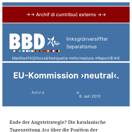
→→ Archif di cuntribuć externs →→
Skip
to
linksgrünversiffter
content
Separatismus
Manifest
FAQ
Glossâr
Netiquette ≡
Informaziuns ≡
Report
⦿
☆
€
EU-Kommission ›neutral‹.
Autor:a
ai
Simon Constantini
6. aurí 2013
Ende der Angststrategie? Die katalanische
Tageszeitung
Ara
über die Position der