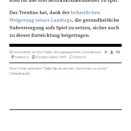
Rom für alle drei Bezirkskrankenhäuser zu spät.
Das Trentino hat, dank der
beharrlichen
Weigerung seines Landtags
, die gesundheitliche
Nahversorgung aufs Spiel zu setzen, sicher auch
zu dieser Entwicklung beigetragen.
Gesundheit/
Service Public/
Vorzeigeautonomie/
Zentralismus/
·
·
·
·
Südtirol-o/
·
Euregio/
Sabes/
SVP/
·
Deutsch/
Einen Fehler gefunden?
Teilen Sie es uns mit.
|
Hai trovato un errore?
Comunicacelo.