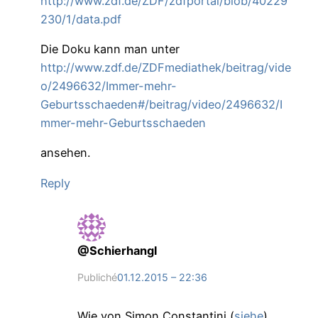
http://www.zdf.de/ZDF/zdfportal/blob/40229
230/1/data.pdf
Die Doku kann man unter
http://www.zdf.de/ZDFmediathek/beitrag/vide
o/2496632/Immer-mehr-
Geburtsschaeden#/beitrag/video/2496632/I
mmer-mehr-Geburtsschaeden
ansehen.
Reply
@Schierhangl
Publiché
01.12.2015 – 22:36
Wie von Simon Constantini (
siehe
)