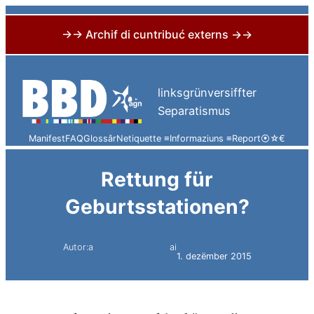
→→ Archif di cuntribuć externs →→
Skip
to
linksgrünversiffter
content
Separatismus
Manifest
FAQ
Glossâr
Netiquette ≡
Informaziuns ≡
Report
⦿
☆
€
Rettung für
Geburtsstationen?
Autor:a
ai
Simon Constantini
1. dezëmber 2015