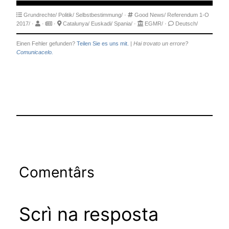
Grundrechte/
Politik/
Selbstbestimmung/
·
Good News/
Referendum 1-O
2017/
·
·
·
Catalunya/
Euskadi/
Spania/
·
EGMR/
·
Deutsch/
Einen Fehler gefunden?
Teilen Sie es uns mit.
|
Hai trovato un errore?
Comunicacelo.
Comentârs
Scrì na resposta