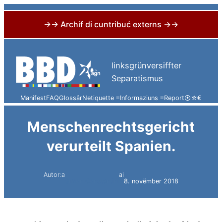
→→ Archif di cuntribuć externs →→
Skip
to
linksgrünversiffter
content
Separatismus
Manifest
FAQ
Glossâr
Netiquette ≡
Informaziuns ≡
Report
⦿
☆
€
Menschenrechtsgericht
verurteilt Spanien.
Autor:a
ai
Simon Constantini
8. novëmber 2018