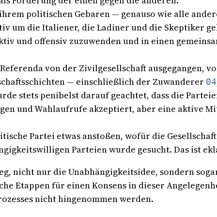
als Forderung der einen gegen die anderen.
n ihrem politischen Gebaren — genauso wie alle ander
v um die Italiener, die Ladiner und die Skeptiker g
 aktiv und offensiv zuzuwenden und in einen gemeinsa
n Referenda von der Zivilgesellschaft ausgegangen, 
schaftsschichten — einschließlich der Zuwanderer
04
rde stets penibelst darauf geachtet, dass die Parteie
n und Wahlaufrufe akzeptiert, aber eine aktive Mit
itische Partei etwas anstoßen, wofür die Gesellschaft 
igkeitswilligen Parteien wurde gesucht. Das ist ekl
eg, nicht nur die Unabhängigkeitsidee, sondern soga
iche Etappen für einen Konsens in dieser Angelegenhe
prozesses nicht hingenommen werden.