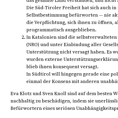
das gesamte Land verstanden, und nicht 
Die Süd-Tiroler Freiheit hat sich auch i
Selbstbestimmung befürworten — nie akti
die Verpflichtung, sich ihnen zu öffnen,
programmatisch ausgeblieben.
In Katalonien sind die selbstverwaltete
(NRO) und unter Einbindung aller Gesell
Unterstützung nicht versagt haben. Es wu
wurden externe Unterstützungserklärunge
blieb ihnen konsequent versagt.
In Südtirol will hingegen gerade eine pol
einmal der Konsens mit anderen unabhäng
Eva Klotz und Sven Knoll sind auf dem besten W
nachhaltig zu beschädigen, indem sie unerlässl
Befürwortern eines seriösen Unabhängigkeits