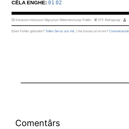
01
02
CËLA ENGHE:
Kohäsion+Inklusion/
Migraziun/
Mitbestimmung/
Politik/
·
STF-Befragung/
·
·
Einen Fehler gefunden?
Teilen Sie es uns mit.
|
Hai trovato un errore?
Comunicacelo
Comentârs