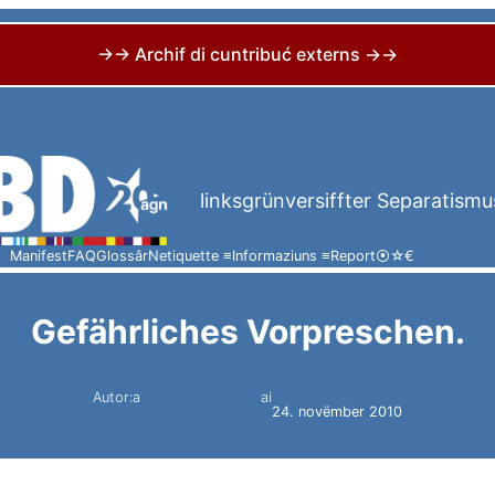
→→ Archif di cuntribuć externs →→
linksgrünversiffter Separatismu
Manifest
FAQ
Glossâr
Netiquette ≡
Informaziuns ≡
Report
⦿
☆
€
Gefährliches Vorpreschen.
Autor:a
ai
Simon Constantini
24. novëmber 2010