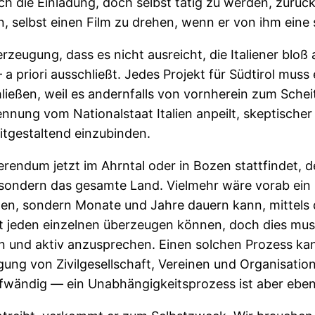
ich die Einladung, doch selbst tätig zu werden, zurü
n, selbst einen Film zu drehen, wenn er von ihm eine
erzeugung, dass es nicht ausreicht, die Italiener blo
a priori ausschließt. Jedes Projekt für Südtirol muss
ließen, weil es andernfalls von vornherein zum Schei
ung vom Nationalstaat Italien anpeilt, skeptischer ei
itgestaltend einzubinden.
rendum jetzt im Ahrntal oder in Bozen stattfindet, d
, sondern das gesamte Land. Vielmehr wäre vorab ein 
en, sondern Monate und Jahre dauern kann, mittels 
ht jeden einzelnen überzeugen können, doch dies mus
n und aktiv anzusprechen. Einen solchen Prozess kann
ligung von Zivilgesellschaft, Vereinen und Organisatio
aufwändig — ein Unabhängigkeitsprozess ist aber ebe