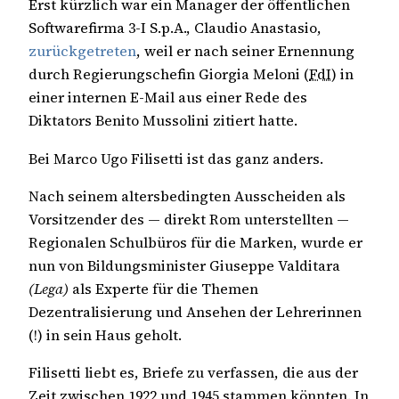
Erst kürzlich war ein Manager der öffentlichen
Softwarefirma 3-I S.p.A., Claudio Anastasio,
zurückgetreten
, weil er nach seiner Ernennung
durch Regierungschefin Giorgia Meloni (
FdI
) in
einer internen E-Mail aus einer Rede des
Diktators Benito Mussolini zitiert hatte.
Bei Marco Ugo Filisetti ist das ganz anders.
Nach seinem altersbedingten Ausscheiden als
Vorsitzender des — direkt Rom unterstellten —
Regionalen Schulbüros für die Marken, wurde er
nun von Bildungsminister Giuseppe Valditara
(Lega)
als Experte für die Themen
Dezentralisierung und Ansehen der Lehrerinnen
(!) in sein Haus geholt.
Filisetti liebt es, Briefe zu verfassen, die aus der
Zeit zwischen 1922 und 1945 stammen könnten. In