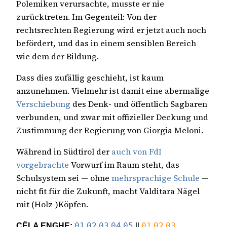
Polemiken verursachte, musste er nie
zurücktreten. Im Gegenteil: Von der
rechtsrechten Regierung wird er jetzt auch noch
befördert, und das in einem sensiblen Bereich
wie dem der Bildung.
Dass dies zufällig geschieht, ist kaum
anzunehmen. Vielmehr ist damit eine abermalige
Verschiebung
des Denk- und öffentlich Sagbaren
verbunden, und zwar mit offizieller Deckung und
Zustimmung der Regierung von Giorgia Meloni.
Während in Südtirol der
auch von FdI
vorgebrachte
Vorwurf im Raum steht, das
Schulsystem sei — ohne
mehrsprachige Schule
—
nicht fit für die Zukunft, macht Valditara Nägel
mit (Holz-)Köpfen.
CËLA ENGHE:
01
02
03
04
05
||
01
02
03