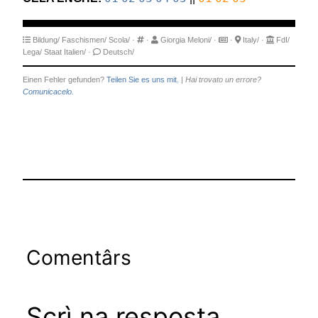
Bildung/
Faschismen/
Scola/
·
·
Giorgia Meloni/
·
·
Italy/
·
FdI/
Lega/
Staat Italien/
·
Deutsch/
Einen Fehler gefunden?
Teilen Sie es uns mit.
|
Hai trovato un errore?
Comunicacelo.
Comentârs
Scrì na resposta