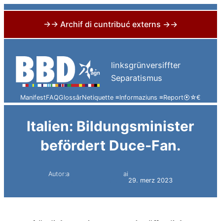
→→ Archif di cuntribuć externs →→
Skip
to
linksgrünversiffter
content
Separatismus
Manifest
FAQ
Glossâr
Netiquette ≡
Informaziuns ≡
Report
⦿
☆
€
Italien: Bildungsminister
befördert Duce-Fan.
Autor:a
ai
Simon Constantini
29. merz 2023