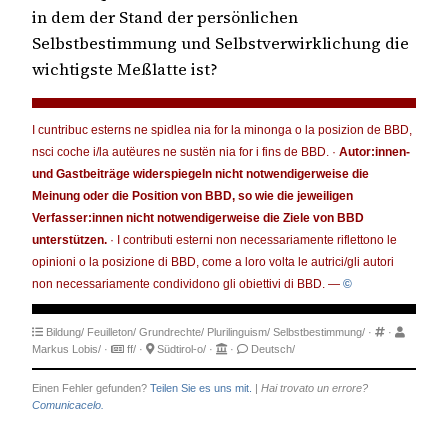
in dem der Stand der persönlichen
Selbstbestimmung und Selbstverwirklichung die
wichtigste Meßlatte ist?
I cuntribuc esterns ne spidlea nia for la minonga o la posizion de BBD,
nsci coche i/la autëures ne sustën nia for i fins de BBD. ·
Autor:innen-
und Gastbeiträge widerspiegeln nicht notwendigerweise die
Meinung oder die Position von BBD, so wie die jeweiligen
Verfasser:innen nicht notwendigerweise die Ziele von BBD
unterstützen.
· I contributi esterni non necessariamente riflettono le
opinioni o la posizione di BBD, come a loro volta le autrici/gli autori
non necessariamente condividono gli obiettivi di BBD. —
©
Bildung/
Feuilleton/
Grundrechte/
Plurilinguism/
Selbstbestimmung/
·
·
Markus Lobis/
·
ff/
·
Südtirol-o/
·
·
Deutsch/
Einen Fehler gefunden?
Teilen Sie es uns mit.
|
Hai trovato un errore?
Comunicacelo.