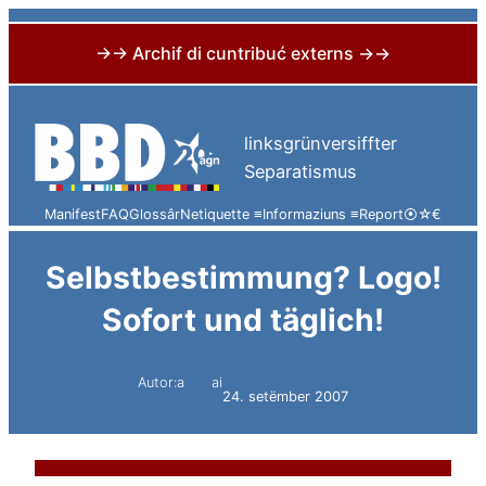
→→ Archif di cuntribuć externs →→
Skip
to
linksgrünversiffter
content
Separatismus
Manifest
FAQ
Glossâr
Netiquette ≡
Informaziuns ≡
Report
⦿
☆
€
Selbstbestimmung? Logo!
Sofort und täglich!
Autor:a
ai
BBD
24. setëmber 2007