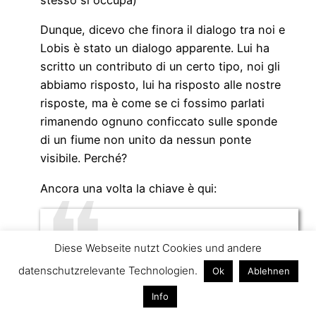
stesso si occupa)
Dunque, dicevo che finora il dialogo tra noi e
Lobis è stato un dialogo apparente. Lui ha
scritto un contributo di un certo tipo, noi gli
abbiamo risposto, lui ha risposto alle nostre
risposte, ma è come se ci fossimo parlati
rimanendo ognuno conficcato sulle sponde
di un fiume non unito da nessun ponte
visibile. Perché?
Ancora una volta la chiave è qui:
Natürlich prägen der Staat und seine
Diese Webseite nutzt Cookies und andere
Strukturen die Wahrnehmung des
datenschutzrelevante Technologien.
Ok
Ablehnen
persönlichen Umfeldes und die eigene
Befindlichkeit…
Info