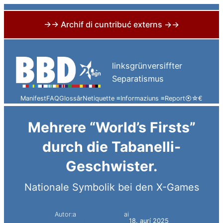
→→ Archif di cuntribuć externs →→
Skip
to
linksgrünversiffter
content
Separatismus
Manifest
FAQ
Glossâr
Netiquette ≡
Informaziuns ≡
Report
⦿
☆
€
Mehrere “World’s Firsts”
durch die Tabanelli-
Geschwister.
Nationale Symbolik bei den X-Games
Autor:a
ai
Harald Knoflach
18. aurí 2025