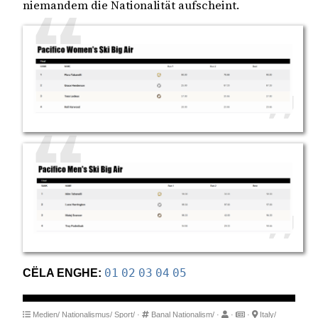
niemandem die Nationalität aufscheint.
CËLA ENGHE:
01
02
03
04
05
Medien/
Nationalismus/
Sport/
·
Banal Nationalism/
·
·
·
Italy/