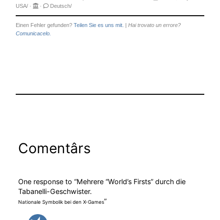
USA/
·
·
Deutsch/
Einen Fehler gefunden?
Teilen Sie es uns mit.
|
Hai trovato un errore?
Comunicacelo.
Comentârs
One response to “Mehrere “World’s Firsts” durch die
Tabanelli-Geschwister.
”
Nationale Symbolik bei den X-Games