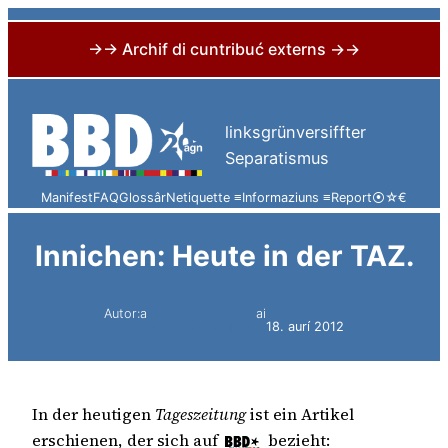
→→ Archif di cuntribuć externs →→
Skip
to
linksgrünversiffter
content
Separatismus
Manifest
FAQ
Glossâr
Netiquette ≡
Informaziuns ≡
Report
⦿
☆
€
Innichen: Heute in der TAZ.
Autor:a
ai
Simon Constantini
18. aurí 2012
In der heutigen
Tageszeitung
ist ein Artikel
erschienen, der sich auf
bezieht: