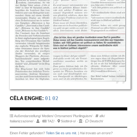
CËLA ENGHE:
01
02
Außendarstellung/
Medien/
Ortsnamen/
Plurilinguism/
·
afk/
Italianizzazione/
·
·
TAZ/
·
Südtirol-o/
·
·
Deutsch/
Einen Fehler gefunden?
Teilen Sie es uns mit.
|
Hai trovato un errore?