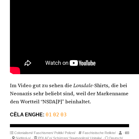
Im Video gut zu sehen die
Lonsdale
-Shirts, die bei
Neonazis sehr beliebt sind, weil der Markenname
den Wortteil “NSDA[P]” beinhaltet.
CËLA ENGHE:
01
02
03
Colonialismi/
Faschismen/
Politik/
Polizei/
·
Faschistische Relikte/
·
·
·
Südtirol-o/
·
PDL&Co/
Schützen/
Staatspolizei/
Unitalia/
·
Deutsch/