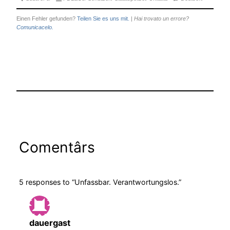
Einen Fehler gefunden?
Teilen Sie es uns mit.
|
Hai trovato un errore?
Comunicacelo.
Comentârs
5 responses to “Unfassbar. Verantwortungslos.”
dauergast