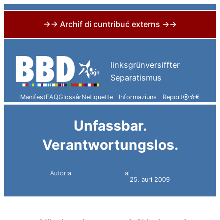
→→ Archif di cuntribuć externs →→
Skip
to
linksgrünversiffter
content
Separatismus
Manifest
FAQ
Glossâr
Netiquette ≡
Informaziuns ≡
Report
⦿
☆
€
Unfassbar.
Verantwortungslos.
Autor:a
ai
Simon Constantini
25. aurí 2009