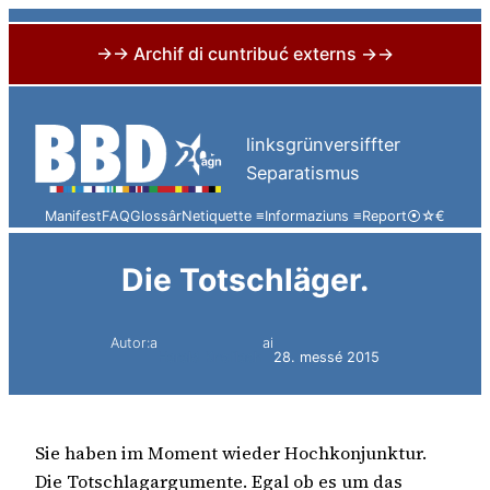
→→ Archif di cuntribuć externs →→
Skip
to
linksgrünversiffter
content
Separatismus
Manifest
FAQ
Glossâr
Netiquette ≡
Informaziuns ≡
Report
⦿
☆
€
Die Totschläger.
Autor:a
ai
Harald Knoflach
28. messé 2015
Sie haben im Moment wieder Hochkonjunktur.
Die Totschlagargumente. Egal ob es um das