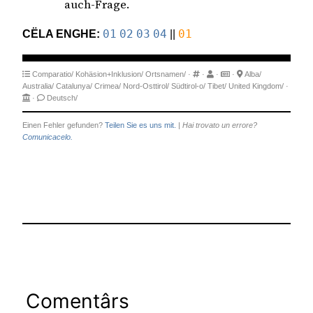
auch-Frage.
CËLA ENGHE:
01
02
03
04
||
01
Comparatio/
Kohäsion+Inklusion/
Ortsnamen/
·
·
·
·
Alba/
Australia/
Catalunya/
Crimea/
Nord-Osttirol/
Südtirol-o/
Tibet/
United Kingdom/
·
·
Deutsch/
Einen Fehler gefunden?
Teilen Sie es uns mit.
|
Hai trovato un errore?
Comunicacelo.
Comentârs