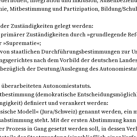
Steuerhoheit, Integration und Inklusion, Außenbezie
, Mitbestimmung und Partizipation, Bildung/Schule
 der Zuständigkeiten gelegt werden:
 primärer Zuständigkeiten durch »grundlegende Ref
er »Suprematie«;
 von staatlichen Durchführungsbestimmungen zur U
ngsgerichtes nach dem Vorbild der deutschen Landesv
en bezüglich der Deutung/Auslegung des Autonomiestat
 überarbeiteten Autonomiestatuts.
tbestimmung (demokratische Entscheidungsmöglichkei
ngigkeit) definiert und verankert werden:
assische Modell« (Jura/Schweiz) genannt werden, ein 
ksabstimmung steht. Mit der ersten Abstimmung kann
er Prozess in Gang gesetzt werden soll, in dessen Ver