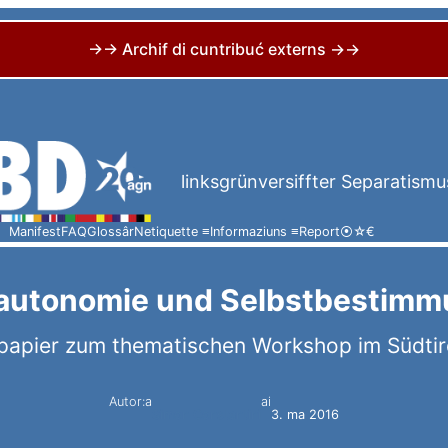
→→ Archif di cuntribuć externs →→
linksgrünversiffter Separatismu
Manifest
FAQ
Glossâr
Netiquette ≡
Informaziuns ≡
Report
⦿
☆
€
lautonomie und Selbstbestimm
spapier zum thematischen Workshop im Südtir
Autor:a
ai
Simon Constantini
3. ma 2016