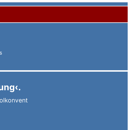
s
ung‹.
olkonvent