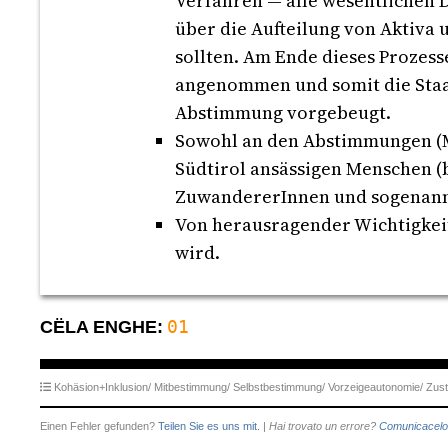
Verfahren — alle wesentlichen D
über die Aufteilung von Aktiva 
sollten. Am Ende dieses Prozes
angenommen und somit die Staat
Abstimmung vorgebeugt.
Sowohl an den Abstimmungen (Ma
Südtirol ansässigen Menschen (b
ZuwandererInnen und sogenann
Von herausragender Wichtigkeit
wird.
01
CËLA ENGHE:
Kohäsion+Inklusion/
Mitbestimmung/
Selbstbestimmung/
Vorzeigeautonomie/
Zust
Einen Fehler gefunden?
Teilen Sie es uns mit.
|
Hai trovato un errore?
Comunicacelo