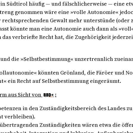
n Südtirol häufig — und fälschlicherweise — eine e
 Streng genommen wäre eine »volle Autonomie« jedoc
 rechtsprechenden Gewalt mehr unterstünde (oder zu
efasst könnte man eine Autonomie auch dann als »vol
 das verbriefte Recht hat, die Zugehörigkeit jederze
 und die »Selbstbestimmung« unzertrennlich zueina
 »Vollautonomie« könnten Grönland, die Färöer und 
« ein Recht auf Selbstbestimmung eingeräumt.
rm aus Sicht von
:
tenzen in den Zuständigkeitsbereich des Landes zu h
t verbleiben).
 übertragenden Zuständigkeiten wären etwa die öffent