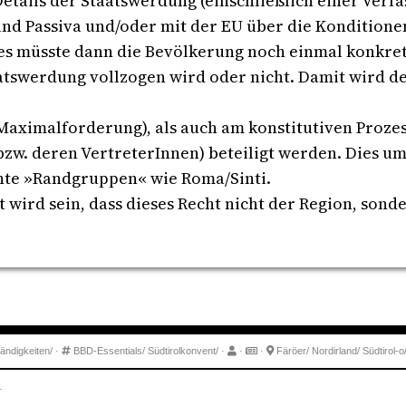
etails der Staatswerdung (einschließlich einer Verf
und Passiva und/oder mit der EU über die Konditionen
ses müsste dann die Bevölkerung noch einmal konkret
swerdung vollzogen wird oder nicht. Damit wird der
ximalforderung), als auch am konstitutiven Prozess
zw. deren VertreterInnen) beteiligt werden. Dies um
te »Randgruppen« wie Roma/Sinti.
 wird sein, dass dieses Recht nicht der Region, son
ändigkeiten/
·
BBD-Essentials/
Südtirolkonvent/
·
·
·
Färöer/
Nordirland/
Südtirol-o
.