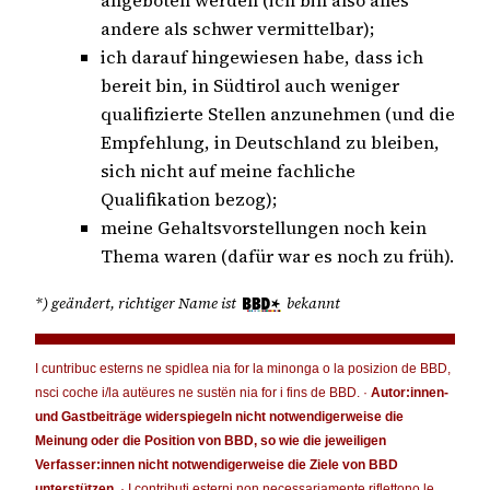
andere als schwer vermittelbar);
ich darauf hingewiesen habe, dass ich
bereit bin, in Südtirol auch weniger
qualifizierte Stellen anzunehmen (und die
Empfehlung, in Deutschland zu bleiben,
sich nicht auf meine fachliche
Qualifikation bezog);
meine Gehaltsvorstellungen noch kein
Thema waren (dafür war es noch zu früh).
*) geändert, richtiger Name ist
bekannt
I cuntribuc esterns ne spidlea nia for la minonga o la posizion de BBD,
nsci coche i/la autëures ne sustën nia for i fins de BBD. ·
Autor:innen-
und Gastbeiträge widerspiegeln nicht notwendigerweise die
Meinung oder die Position von BBD, so wie die jeweiligen
Verfasser:innen nicht notwendigerweise die Ziele von BBD
unterstützen.
· I contributi esterni non necessariamente riflettono le