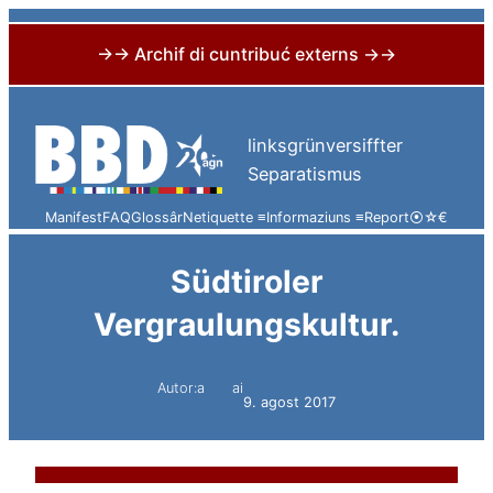
→→ Archif di cuntribuć externs →→
Skip
to
linksgrünversiffter
content
Separatismus
Manifest
FAQ
Glossâr
Netiquette ≡
Informaziuns ≡
Report
⦿
☆
€
Südtiroler
Vergraulungskultur.
Autor:a
ai
BBD
9. agost 2017