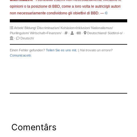
opinioni o la posizione di BBD, come a loro volta le autrici/gli autori
non necessariamente condividono gli obiettivi di BBD. —
©
Arbeit/
Bildung/
Discriminaziun/
Kohäsion+Inklusion/
Nationalismus/
Plurilinguism/
Wirtschaft+Finanzen/
·
·
·
·
Deutschland/
Südtirol-o/
·
·
Deutsch/
Einen Fehler gefunden?
Teilen Sie es uns mit.
|
Hai trovato un errore?
Comunicacelo.
Comentârs