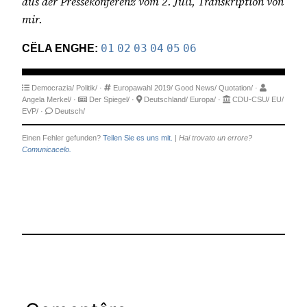
aus der Pressekonferenz vom 2. Juli, Transkription von
mir.
CËLA ENGHE:
01
02
03
04
05
06
Democrazia/
Politik/
·
Europawahl 2019/
Good News/
Quotation/
·
Angela Merkel/
·
Der Spiegel/
·
Deutschland/
Europa/
·
CDU-CSU/
EU/
EVP/
·
Deutsch/
Einen Fehler gefunden?
Teilen Sie es uns mit.
|
Hai trovato un errore?
Comunicacelo.