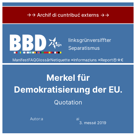
→→ Archif di cuntribuć externs →→
Skip
to
linksgrünversiffter
content
Separatismus
Manifest
FAQ
Glossâr
Netiquette ≡
Informaziuns ≡
Report
⦿
☆
€
Merkel für
Demokratisierung der EU.
Quotation
Autor:a
ai
Simon Constantini
3. messé 2019