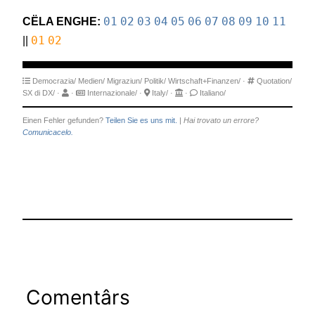
CËLA ENGHE:
01
02
03
04
05
06
07
08
09
10
11
||
01
02
Democrazia/
Medien/
Migraziun/
Politik/
Wirtschaft+Finanzen/
·
Quotation/
SX di DX/
·
·
Internazionale/
·
Italy/
·
·
Italiano/
Einen Fehler gefunden?
Teilen Sie es uns mit.
|
Hai trovato un errore?
Comunicacelo.
Comentârs