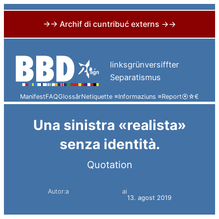
→→ Archif di cuntribuć externs →→
Skip
to
linksgrünversiffter
content
Separatismus
Manifest
FAQ
Glossâr
Netiquette ≡
Informaziuns ≡
Report
⦿
☆
€
Una sinistra «realista»
senza identità.
Quotation
Autor:a
ai
Simon Constantini
13. agost 2019