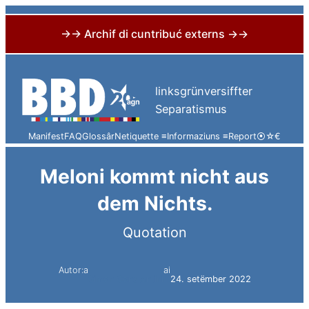
→→ Archif di cuntribuć externs →→
Skip
to
linksgrünversiffter
content
Separatismus
Manifest
FAQ
Glossâr
Netiquette ≡
Informaziuns ≡
Report
⦿
☆
€
Meloni kommt nicht aus
dem Nichts.
Quotation
Autor:a
ai
Simon Constantini
24. setëmber 2022