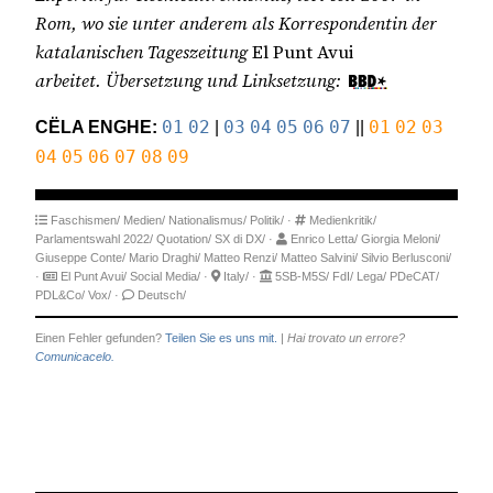
Rom, wo sie unter anderem als Korrespondentin der
katalanischen Tageszeitung
El Punt Avui
arbeitet.
Übersetzung und Linksetzung:
CËLA ENGHE:
01
02
|
03
04
05
06
07
||
01
02
03
04
05
06
07
08
09
Faschismen/
Medien/
Nationalismus/
Politik/
·
Medienkritik/
Parlamentswahl 2022/
Quotation/
SX di DX/
·
Enrico Letta/
Giorgia Meloni/
Giuseppe Conte/
Mario Draghi/
Matteo Renzi/
Matteo Salvini/
Silvio Berlusconi/
·
El Punt Avui/
Social Media/
·
Italy/
·
5SB-M5S/
FdI/
Lega/
PDeCAT/
PDL&Co/
Vox/
·
Deutsch/
Einen Fehler gefunden?
Teilen Sie es uns mit.
|
Hai trovato un errore?
Comunicacelo.