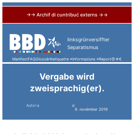
→→ Archif di cuntribuć externs →→
Skip
to
linksgrünversiffter
content
Separatismus
Manifest
FAQ
Glossâr
Netiquette ≡
Informaziuns ≡
Report
⦿
☆
€
Vergabe wird
zweisprachig(er).
Autor:a
ai
Simon Constantini
9. novëmber 2019