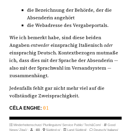
die Bezeichnung der Behörde, der die
Absenderin angehört
die Webadresse des Vergabeportals.
Wie ich bemerkt habe, sind diese beiden
Angaben
entweder
einsprachig Italienisch
oder
einsprachig Deutsch. Kontextbezogen mutmaße
ich, dass dies mit der Sprache der Absenderin —
also mit der Sprachwahl im Versandsystem —
zusammenhängt.
Jedenfalls fehlt gar nicht mehr viel auf die
vollständige Zweisprachigkeit.
CËLA ENGHE:
01
Minderheitenschutz/
Plurilinguism/
Service Public/
Tech&Com/
·
Good
News/
Zitać/
·
·
·
Südtirol-o/
·
Land Südtirol/
·
Deutsch/
Italiano/