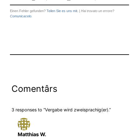
Einen Fehler gefunden?
Teilen Sie es uns mit.
|
Hai trovato un errore?
Comunicacelo.
Comentârs
3 responses to “Vergabe wird zweisprachig(er).”
Matthias W.