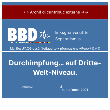
→→ Archif di cuntribuć externs →→
Skip
to
linksgrünversiffter
content
Separatismus
Manifest
FAQ
Glossâr
Netiquette ≡
Informaziuns ≡
Report
⦿
☆
€
Durchimpfung… auf Dritte-
Welt-Niveau.
Autor:a
ai
Simon Constantini
4. setëmber 2021