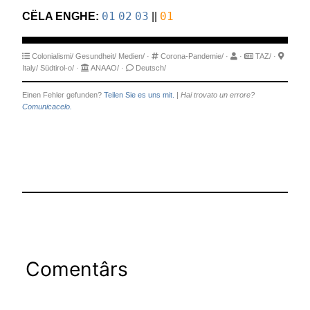
CËLA ENGHE:
01
02
03
||
01
Colonialismi/
Gesundheit/
Medien/
·
Corona-Pandemie/
·
·
TAZ/
·
Italy/
Südtirol-o/
·
ANAAO/
·
Deutsch/
Einen Fehler gefunden?
Teilen Sie es uns mit.
|
Hai trovato un errore?
Comunicacelo.
Comentârs