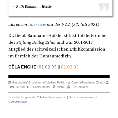
— Ruth Baumann-Hölzle
aus einem
Interview
mit der
NZZ
(22. Juli 2021)
Dr. theol. Baumann-Hölzle ist Institutsleiterin bei
der
Stiftung Dialog Ethik
und war 2001-2013
Mitglied der schweizerischen Ethikkommission
im Bereich der Humanmedizin.
CËLA ENGHE:
01
02
03
||
01
02
03
Gesundheit/
Grundrechte/
Medien/
Politik/
·
Corona-Pandemie/
Zitać/
·
·
Die Zeit/
NZZ/
Social Media/
·
Svizra/
·
·
Deutsch/
Einen Fehler gefunden?
Teilen Sie es uns mit.
|
Hai trovato un errore?
Comunicacelo.