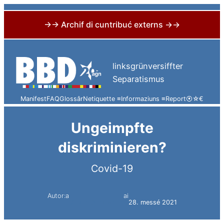
→→ Archif di cuntribuć externs →→
Skip
to
linksgrünversiffter
content
Separatismus
Manifest
FAQ
Glossâr
Netiquette ≡
Informaziuns ≡
Report
⦿
☆
€
Ungeimpfte
diskriminieren?
Covid-19
Autor:a
ai
Simon Constantini
28. messé 2021