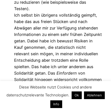
zu reduzieren (wie beispielsweise das
Testen).
Ich selbst bin übrigens vollständig geimpft,
habe das aus freien Stücken und nach
Abwägen aller mir zur Verfügung stehenden
Informationen zu einem sehr frühen Zeitpunkt
getan. Dabei habe ich bewusst Risiken in
Kauf genommen, die statistisch nicht
relevant sein mögen, in meiner individuellen
Entscheidung aber trotzdem eine Rolle
spielten. Das habe ich unter anderem aus
Solidarität getan. Das
Einfordern
von
Solidarität hingegen widerspricht vollkommen
deren Essenz. Und der Vergleich mit
Diese Webseite nutzt Cookies und andere
steuerbasiertem Einkommensausgleich hinkt
datenschutzrelevante Technologien.
Ok
Ablehnen
dabei besonders eklatant: Durch Steuern wird
Info
kein individuelles Abwehrrecht tangiert und