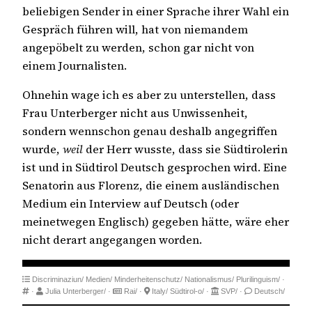
beliebigen Sender in einer Sprache ihrer Wahl ein
Gespräch führen will, hat von niemandem
angepöbelt zu werden, schon gar nicht von
einem Journalisten.
Ohnehin wage ich es aber zu unterstellen, dass
Frau Unterberger nicht aus Unwissenheit,
sondern wennschon genau deshalb angegriffen
wurde,
weil
der Herr wusste, dass sie Südtirolerin
ist und in Südtirol Deutsch gesprochen wird. Eine
Senatorin aus Florenz, die einem ausländischen
Medium ein Interview auf Deutsch (oder
meinetwegen Englisch) gegeben hätte, wäre eher
nicht derart angegangen worden.
Discriminaziun/
Medien/
Minderheitenschutz/
Nationalismus/
Plurilinguism/
·
·
Julia Unterberger/
·
Rai/
·
Italy/
Südtirol-o/
·
SVP/
·
Deutsch/