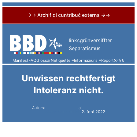
→→ Archif di cuntribuć externs →→
Skip
to
linksgrünversiffter
content
Separatismus
Manifest
FAQ
Glossâr
Netiquette ≡
Informaziuns ≡
Report
⦿
☆
€
Unwissen rechtfertigt
Intoleranz nicht.
Autor:a
ai
Simon Constantini
2. forá 2022