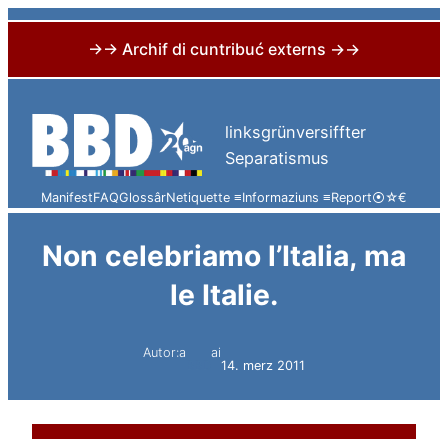
→→ Archif di cuntribuć externs →→
Skip
to
linksgrünversiffter
content
Separatismus
Manifest
FAQ
Glossâr
Netiquette ≡
Informaziuns ≡
Report
⦿
☆
€
Non celebriamo l’Italia, ma
le Italie.
Autor:a
ai
BBD
14. merz 2011