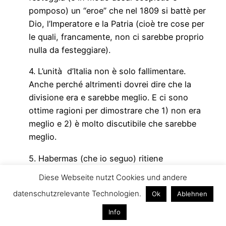
pomposo) un “eroe” che nel 1809 si battè per
Dio, l’Imperatore e la Patria (cioè tre cose per
le quali, francamente, non ci sarebbe proprio
nulla da festeggiare).
4. L’unità d’Italia non è solo fallimentare.
Anche perché altrimenti dovrei dire che la
divisione era e sarebbe meglio. E ci sono
ottime ragioni per dimostrare che 1) non era
meglio e 2) è molto discutibile che sarebbe
meglio.
5. Habermas (che io seguo) ritiene
indispensabile l’elaborazione di una
Diese Webseite nutzt Cookies und andere
costituzione in senso post-etnico
datenschutzrelevante Technologien.
Ok
Ablehnen
(prevalenza dello ius soli sullo ius sanguinis
ecc.). Ma ciò non comporta una “preventiva”
Info
decomposizione degli stati nazionali in unità