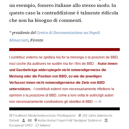
un esempio, fossero italiane allo stesso modo. In
questo caso la contraddizione è talmente ridicola
che non ha bisogno di commenti.
* presidente del
Centro di Documentazione sui Popoli
Minacciati
, Firenze
I cuntribuc esterns ne spidlea nia for la minonga o la posizion de BBD,
nsci coche i/la autëures ne sustën nia for i fins de BBD. ·
Autor:innen-
und Gastbeiträge widerspiegeln nicht notwendigerweise die
Meinung oder die Position von BBD, so wie die jeweiligen
Verfasser:innen nicht notwendigerweise die Ziele von BBD
unterstützen.
· I contributi esterni non necessariamente riflettono le
opinioni o la posizione di BBD, come a loro volta le autrici/gli autori
non necessariamente condividono gli obiettivi di BBD. —
©
Feuilleton/
Minderheitenschutz/
Plurilinguism/
·
150 Jahre italienische
Einheit/
·
·
·
Aoûta-Aosta/
Friaul-Friûl/
Sardigna/
Südtirol-o/
·
Europarat/
UNO/
·
Italiano/