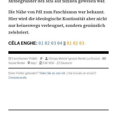
Mitbegründer des MSI auf Sizilien gewesen war.
Die Nähe von FdI zum Faschismus war bekannt.
Hier wird die ideologische Kontinuität aber nicht
nur keineswegs verleugnet, sondern genüsslich
zelebriert.
CËLA ENGHE:
01
02
03
04
||
01
02
03
Faschismen/
Politik/
·
·
Giorgia Meloni/
Ignazio Benito La Russa/
·
Social Media/
·
Italy/
·
FdI/
MSI/
·
Deutsch/
Einen Fehler gefunden?
Teilen Sie es uns mit.
|
Hai trovato un errore?
Comunicacelo.