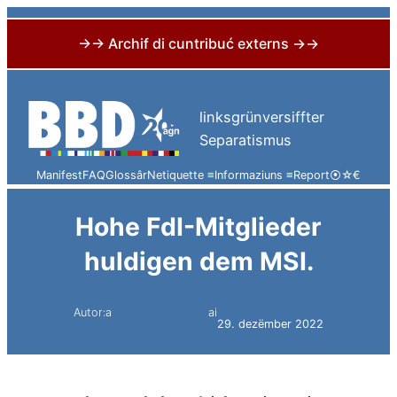
→→ Archif di cuntribuć externs →→
Skip
to
linksgrünversiffter
content
Separatismus
Manifest
FAQ
Glossâr
Netiquette ≡
Informaziuns ≡
Report
⦿
☆
€
Hohe FdI-Mitglieder
huldigen dem MSI.
Autor:a
ai
Simon Constantini
29. dezëmber 2022