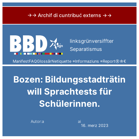
→→ Archif di cuntribuć externs →→
Skip
to
linksgrünversiffter
content
Separatismus
Manifest
FAQ
Glossâr
Netiquette ≡
Informaziuns ≡
Report
⦿
☆
€
Bozen: Bildungsstadträtin
will Sprachtests für
Schülerinnen.
Autor:a
ai
Simon Constantini
16. merz 2023