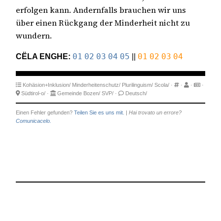
erfolgen kann. Andernfalls brauchen wir uns
über einen Rückgang der Minderheit nicht zu
wundern.
CËLA ENGHE:
01
02
03
04
05
||
01
02
03
04
Kohäsion+Inklusion/
Minderheitenschutz/
Plurilinguism/
Scola/
·
·
·
·
Südtirol-o/
·
Gemeinde Bozen/
SVP/
·
Deutsch/
Einen Fehler gefunden?
Teilen Sie es uns mit.
|
Hai trovato un errore?
Comunicacelo.