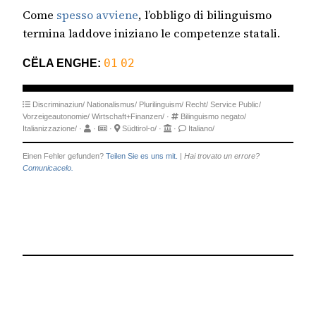
Come
spesso
avviene
, l’obbligo di bilinguismo
termina laddove iniziano le competenze statali.
CËLA ENGHE:
01
02
Discriminaziun/
Nationalismus/
Plurilinguism/
Recht/
Service Public/
Vorzeigeautonomie/
Wirtschaft+Finanzen/
·
Bilinguismo negato/
Italianizzazione/
·
·
·
Südtirol-o/
·
·
Italiano/
Einen Fehler gefunden?
Teilen Sie es uns mit.
|
Hai trovato un errore?
Comunicacelo.