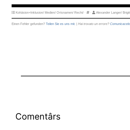
Kohäsion+Inklusion/
Medien/
Ortsnamen/
Recht/
·
·
Alexander Langer/
Brigi
Einen Fehler gefunden?
Teilen Sie es uns mit.
|
Hai trovato un errore?
Comunicacelo
Comentârs