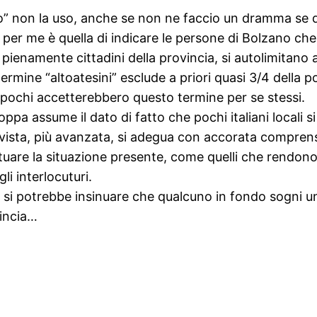
o” non la uso, anche se non ne faccio un dramma se 
i”, per me è quella di indicare le persone di Bolzano c
 pienamente cittadini della provincia, si autolimitano 
l termine “altoatesini” esclude a priori quasi 3/4 della
 pochi accetterebbero questo termine per se stessi.
ppa assume il dato di fatto che pochi italiani locali s
vista, più avanzata, si adegua con accorata comprensio
uare la situazione presente, come quelli che rendono
li interlocuturi.
i potrebbe insinuare che qualcuno in fondo sogni un
vincia…