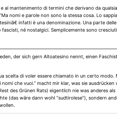
 e al mantenimento di termini che derivano da qualsia
ie. “Ma nomi e parole non sono la stessa cosa. Lo sapp
toatesiniâ€ infatti è una denominazione. Una parte del
o fascisti, né nostalgici. Semplicemente sono cresciu
jeden, der sich gern Altoatesino nennt, einen Faschi
ua scelta di voler essere chiamato in un certo modo. 
 nomi che vuoi.” macht mir klar, was sie ausdrücken w
st des Grünen Rats) eigentlich nie was anderes als “
te (das wäre dann wohl “sudtirolese”), sondern an
 wollen.