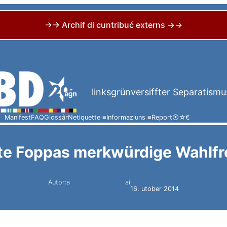
→→ Archif di cuntribuć externs →→
linksgrünversiffter Separatismu
Manifest
FAQ
Glossâr
Netiquette ≡
Informaziuns ≡
Report
⦿
☆
€
tte Foppas merkwürdige Wahlfre
Autor:a
ai
Simon Constantini
16. utober 2014