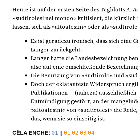
Heute ist auf der ersten Seite des Tagblatts
A. A
»sudtirolesi nel mondo« kritisiert, die kürzlich
lassen, sich als »altoatesini« oder als »sudtiro
Es ist geradezu ironisch, dass sich eine
Langer zurückgeht.
Langer hatte die Landesbezeichnung benutz
also auf eine einschließende Bezeichnung
Die Benutzung von »Sudtirolo« und »sudti
Doch der eklatanteste Widerspruch ergibt
Publikationen — (nahezu) ausschließlich 
Entmündigung gestört, an der mangelnden 
»altoatesini« von »sudtirolesi« die Rede
das, wenn sie so einseitig ist.
01
01
02
03
04
CËLA ENGHE:
||