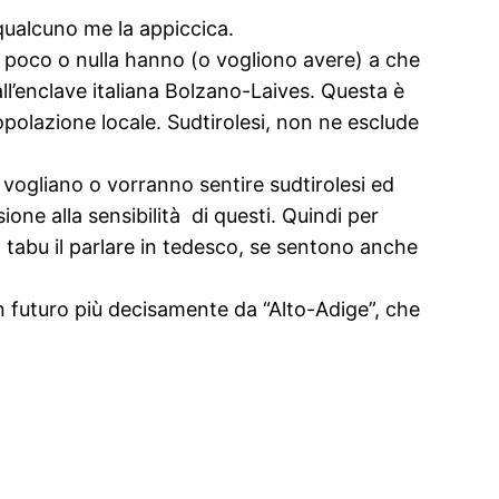
qualcuno me la appiccica.
he poco o nulla hanno (o vogliono avere) a che
all’enclave italiana Bolzano-Laives. Questa è
 popolazione locale. Sudtirolesi, non ne esclude
i vogliano o vorranno sentire sudtirolesi ed
ne alla sensibilità di questi. Quindi per
 tabu il parlare in tedesco, se sentono anche
 futuro più decisamente da “Alto-Adige”, che