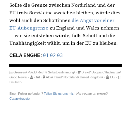
Sollte die Grenze zwischen Nordirland und der
EU trotz
Brexit
eine »weiche« bleiben, würde dies
wohl auch den Schottinnen
die Angst vor einer
EU-Außengrenze
zu England und Wales nehmen
— wie sie entstehen würde, falls Schottland die
Unabhängigkeit wählt, um in der EU zu bleiben.
CËLA ENGHE:
01
02
03
Grenzen/
Politik/
Recht/
Selbstbestimmung/
·
Brexit/
Doppia Cittadinanza/
Good News/
·
·
·
Alba/
Irland/
Nordirland/
United Kingdom/
·
EU/
·
Deutsch/
Einen Fehler gefunden?
Teilen Sie es uns mit.
|
Hai trovato un errore?
Comunicacelo.