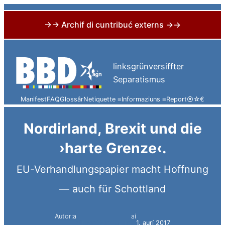
→→ Archif di cuntribuć externs →→
Skip
to
linksgrünversiffter
content
Separatismus
Manifest
FAQ
Glossâr
Netiquette ≡
Informaziuns ≡
Report
⦿
☆
€
Nordirland, Brexit und die
›harte Grenze‹.
EU-Verhandlungspapier macht Hoffnung
— auch für Schottland
Autor:a
ai
Simon Constantini
1. aurí 2017