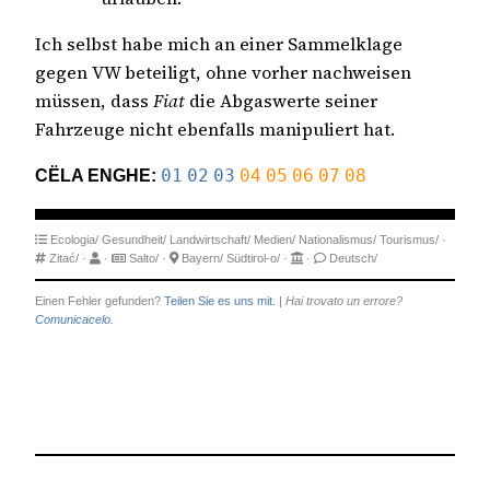
Ich selbst habe mich an einer Sammelklage
gegen VW beteiligt, ohne vorher nachweisen
müssen, dass
Fiat
die Abgaswerte seiner
Fahrzeuge nicht ebenfalls manipuliert hat.
CËLA ENGHE:
01
02
03
04
05
06
07
08
Ecologia/
Gesundheit/
Landwirtschaft/
Medien/
Nationalismus/
Tourismus/
·
Zitać/
·
·
Salto/
·
Bayern/
Südtirol-o/
·
·
Deutsch/
Einen Fehler gefunden?
Teilen Sie es uns mit.
|
Hai trovato un errore?
Comunicacelo.