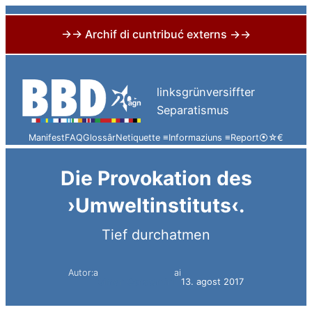
→→ Archif di cuntribuć externs →→
Skip
to
linksgrünversiffter
content
Separatismus
Manifest
FAQ
Glossâr
Netiquette ≡
Informaziuns ≡
Report
⦿
☆
€
Die Provokation des
›Umweltinstituts‹.
Tief durchatmen
Autor:a
ai
Simon Constantini
13. agost 2017