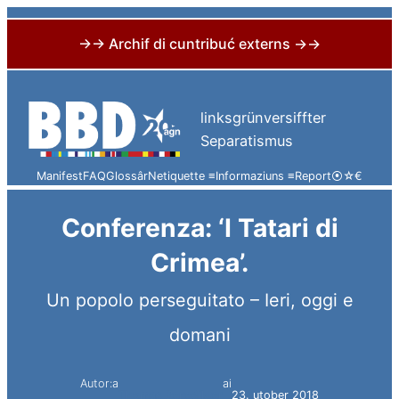
→→ Archif di cuntribuć externs →→
Skip
to
linksgrünversiffter
content
Separatismus
Manifest
FAQ
Glossâr
Netiquette ≡
Informaziuns ≡
Report
⦿
☆
€
Conferenza: ‘I Tatari di
Crimea’.
Un popolo perseguitato – Ieri, oggi e
domani
Autor:a
ai
Thomas Benedikter
23. utober 2018