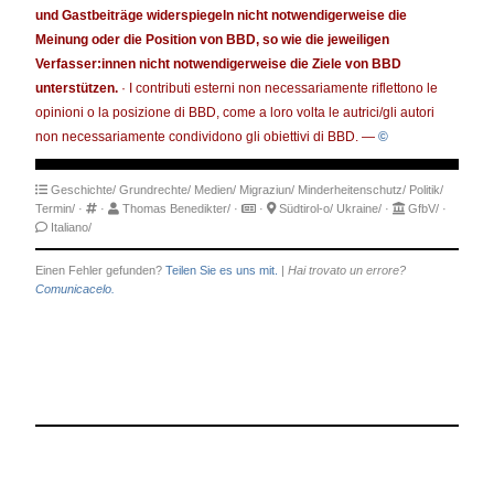
und Gastbeiträge widerspiegeln nicht notwendigerweise die
Meinung oder die Position von BBD, so wie die jeweiligen
Verfasser:innen nicht notwendigerweise die Ziele von BBD
unterstützen.
· I contributi esterni non necessariamente riflettono le
opinioni o la posizione di BBD, come a loro volta le autrici/gli autori
non necessariamente condividono gli obiettivi di BBD. —
©
Geschichte/
Grundrechte/
Medien/
Migraziun/
Minderheitenschutz/
Politik/
Termin/
·
·
Thomas Benedikter/
·
·
Südtirol-o/
Ukraine/
·
GfbV/
·
Italiano/
Einen Fehler gefunden?
Teilen Sie es uns mit.
|
Hai trovato un errore?
Comunicacelo.