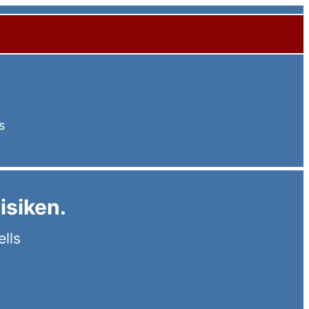
s
isiken.
lls