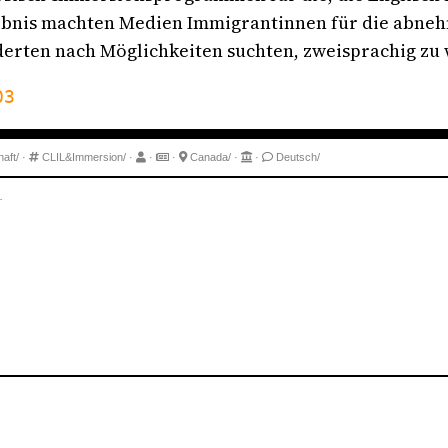
gebnis machten Medien Immigrantinnen für die abne
erten nach Möglichkeiten suchten, zweisprachig zu
03
aft/
·
CLIL&Immersion/
·
·
·
Canada/
·
·
Deutsch/
.