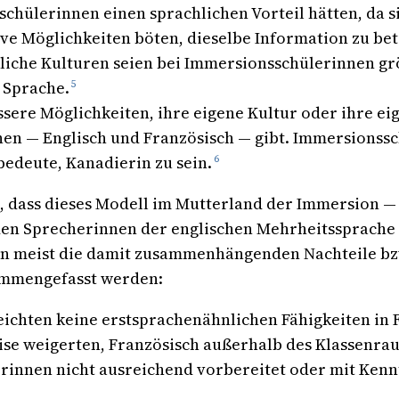
chülerinnen einen sprachlichen Vorteil hätten, da si
ve Möglichkeiten böten, dieselbe Information zu be
liche Kulturen seien bei Immersionsschülerinnen gr
 Sprache.
5
ere Möglichkeiten, ihre eigene Kultur oder ihre ei
chen — Englisch und Französisch — gibt. Immersionssc
bedeute, Kanadierin zu sein.
6
, dass dieses Modell im Mutterland der Immersion — d
 den Sprecherinnen der englischen Mehrheitssprache
on meist die damit zusammenhängenden Nachteile bz
sammengefasst werden:
ichten keine erstsprachenähnlichen Fähigkeiten in 
weise weigerten, Französisch außerhalb des Klassen
erinnen nicht ausreichend vorbereitet oder mit Kennt