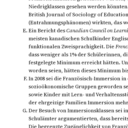
Niedrigklassen gesehen werden könnten. 
British Journal of Sociology of Educati
(Entrahmungsphänomen) wirkten, das wei
Ein Bericht des
Canadian Council on Learn
meisten kanadischen Schulkinder Englisch
funktionalen Zweisprachigkeit. Die
Frenc
dass weniger als 1% der Schülerinnen, di
festgelegte Minimum erreicht hätten. Un
worden seien, hätten dieses Minimum bis
In 2008 sei die Französisch-Immersion in
sozioökonomische Gruppen geworden sei,
sowie Kinder mit Lern- und Verhaltensst
der ehrgeizige Familien Immersion meh
Der Besuch von Immersionsklassen sei i
Schulämter argumentierten, dass bereits
Die begrenzte Zugänglichkeit von Franzö