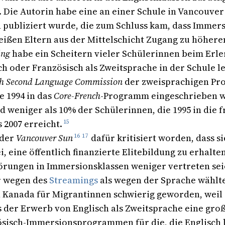
Die Autorin habe eine an einer Schule in Vancouver 
on publiziert wurde, die zum Schluss kam, dass Imm
ßen Eltern aus der Mittelschicht Zugang zu höherem
ing
habe ein Scheitern vieler Schülerinnen beim Erle
 oder Französisch als Zweitsprache in der Schule ler
h Second Language Commission
der zweisprachigen Pro
e 1994 in das
Core-French
-Programm eingeschrieben wor
d weniger als 10% der Schülerinnen, die 1995 in die
 2007 erreicht.
15
 der
Vancouver Sun
16
17
dafür kritisiert worden, dass s
 eine öffentlich finanzierte Elitebildung zu erhalt
örungen in Immersionsklassen weniger vertreten seien
r wegen des
Streamings
als wegen der Sprache wählt
n Kanada für Migrantinnen schwierig geworden, wei
 der Erwerb von Englisch als Zweitsprache eine gro
sisch-Immersionsprogrammen für die, die Englisch le