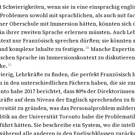
Schwierigkeiten, wenn sie in eine einsprachig engl
 Problemen sowohl mit sprachlichen, als auch mit fa
ner Oberschule mit Immersion hätten, könnten sich ü
in ihrer zweiten Sprache erlernen müssten. Auch Le
text nur Französisch sprechen dürften; sie könnten 
nd komplexe Inhalte zu festigen.
10
Manche Expertin
ischen Sprache im Immersionskontext zu diskutieren
he.
11
ierig, Lehrkräfte zu finden, die perfekt Französisch
n in den unterschiedlichen Fächern haben, die sie z
o habe 2017 berichtet, dass 80% der Direktorinnen k
räfte auf dem Niveau der Englisch sprechenden zu f
versität zu gründen, was das Personalproblem milder
litik an der Universität Toronto habe die Problemati
führt hätten. Sie beschreibe ein System, wo die intel
während alle anderen in den Englischklassen zurückg