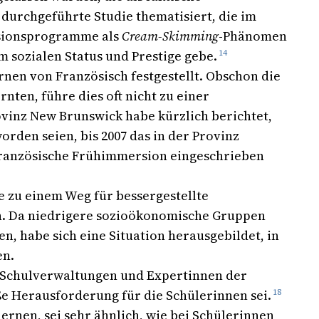
durchgeführte Studie thematisiert, die im
ersionsprogramme als
Cream-Skimming
-Phänomen
 sozialen Status und Prestige gebe.
14
rnen von Französisch festgestellt. Obschon die
nten, führe dies oft nicht zu einer
vinz New Brunswick habe kürzlich berichtet,
den seien, bis 2007 das in der Provinz
 französische Frühimmersion eingeschrieben
ie zu einem Weg für bessergestellte
en. Da niedrigere sozioökonomische Gruppen
, habe sich eine Situation herausgebildet, in
en.
l Schulverwaltungen und Expertinnen der
ße Herausforderung für die Schülerinnen sei.
18
rnen, sei sehr ähnlich, wie bei Schülerinnen