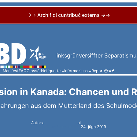
→→ Archif di cuntribuć externs →→
linksgrünversiffter Separatismu
Manifest
FAQ
Glossâr
Netiquette ≡
Informaziuns ≡
Report
⦿
☆
€
ion in Kanada: Chancen und R
fahrungen aus dem Mutterland des Schulmode
Autor:a
ai
Simon Constantini
24. jügn 2019