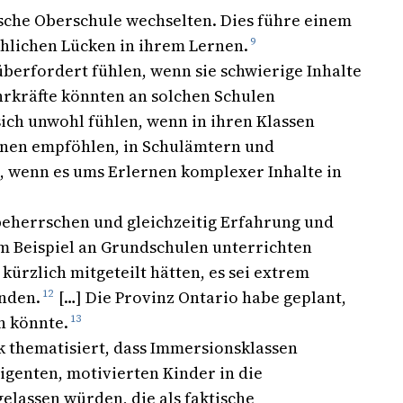
ische Oberschule wechselten. Dies führe einem
chlichen Lücken in ihrem Lernen.
9
berfordert fühlen, wenn sie schwierige Inhalte
hrkräfte könnten an solchen Schulen
sich unwohl fühlen, wenn in ihren Klassen
nen empföhlen, in Schulämtern und
, wenn es ums Erlernen komplexer Inhalte in
 beherrschen und gleichzeitig Erfahrung und
um Beispiel an Grundschulen unterrichten
ürzlich mitgeteilt hätten, es sei extrem
inden.
12
[…] Die Provinz Ontario habe geplant,
n könnte.
13
k thematisiert, dass Immersionsklassen
ligenten, motivierten Kinder in die
elassen würden, die als faktische