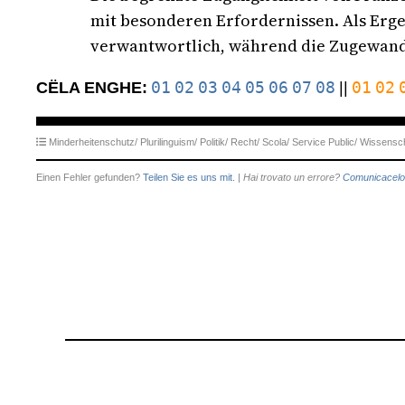
mit besonderen Erfordernissen. Als Er
verwantwortlich, während die Zugewand
01
02
03
04
05
06
07
08
01
02
CËLA ENGHE:
||
Minderheitenschutz/
Plurilinguism/
Politik/
Recht/
Scola/
Service Public/
Wissensch
Einen Fehler gefunden?
Teilen Sie es uns mit.
|
Hai trovato un errore?
Comunicacelo