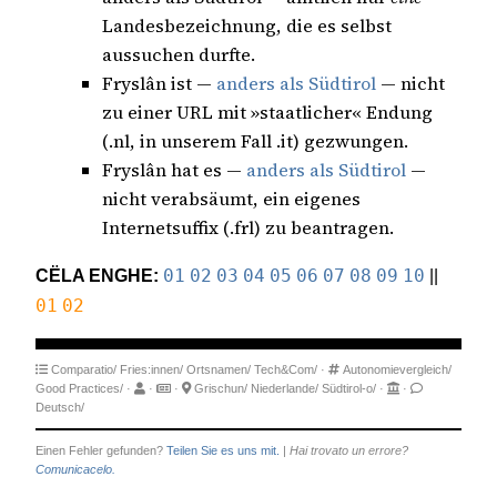
Landesbezeichnung, die es selbst
aussuchen durfte.
Fryslân ist —
anders als Südtirol
— nicht
zu einer URL mit »staatlicher« Endung
(.nl, in unserem Fall .it) gezwungen.
Fryslân hat es —
anders als Südtirol
—
nicht verabsäumt, ein eigenes
Internetsuffix (.frl) zu beantragen.
CËLA ENGHE:
01
02
03
04
05
06
07
08
09
10
||
01
02
Comparatio/
Fries:innen/
Ortsnamen/
Tech&Com/
·
Autonomievergleich/
Good Practices/
·
·
·
Grischun/
Niederlande/
Südtirol-o/
·
·
Deutsch/
Einen Fehler gefunden?
Teilen Sie es uns mit.
|
Hai trovato un errore?
Comunicacelo.