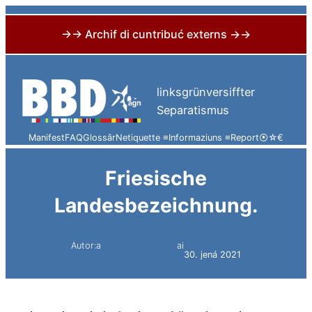
→→ Archif di cuntribuć externs →→
Skip
to
linksgrünversiffter
content
Separatismus
Manifest
FAQ
Glossâr
Netiquette ≡
Informaziuns ≡
Report
⦿
☆
€
Friesische
Landesbezeichnung.
Autor:a
ai
Simon Constantini
30. jená 2021