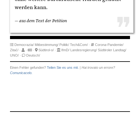
werden kann.
— aus dem Text der Petition
Democrazia/
Mitbestimmung/
Politik/
Tech&Com/
·
Corona-Pandemie/
Zitać/
·
·
·
Südtirol-o/
·
IfmD/
Landesregierung/
Südtiroler Landtag/
UNO/
·
Deutsch/
Einen Fehler gefunden?
Teilen Sie es uns mit.
|
Hai trovato un errore?
Comunicacelo.