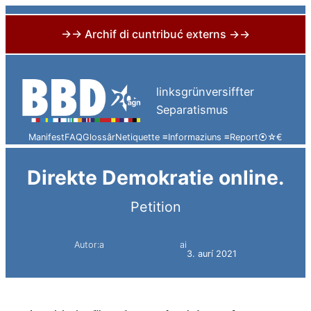
→→ Archif di cuntribuć externs →→
Skip
to
linksgrünversiffter
content
Separatismus
Manifest
FAQ
Glossâr
Netiquette ≡
Informaziuns ≡
Report
⦿
☆
€
Direkte Demokratie online.
Petition
Autor:a
ai
Simon Constantini
3. aurí 2021