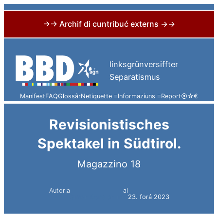
→→ Archif di cuntribuć externs →→
Skip
to
linksgrünversiffter
content
Separatismus
Manifest
FAQ
Glossâr
Netiquette ≡
Informaziuns ≡
Report
⦿
☆
€
Revisionistisches
Spektakel in Südtirol.
Magazzino 18
Autor:a
ai
Simon Constantini
23. forá 2023