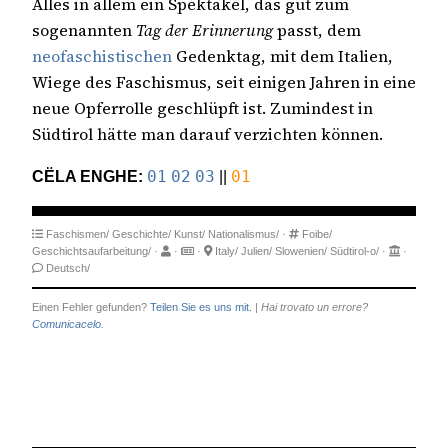
Alles in allem ein Spektakel, das gut zum
sogenannten
Tag der Erinnerung
passt, dem
neofaschistischen
Gedenktag, mit dem Italien,
Wiege des Faschismus, seit einigen Jahren in eine
neue Opferrolle geschlüpft ist. Zumindest in
Südtirol hätte man darauf verzichten können.
CËLA ENGHE:
01
02
03
||
01
Faschismen/
Geschichte/
Kunst/
Nationalismus/
·
Foibe/
Geschichtsaufarbeitung/
·
·
·
Italy/
Julien/
Slowenien/
Südtirol-o/
·
·
Deutsch/
Einen Fehler gefunden?
Teilen Sie es uns mit.
|
Hai trovato un errore?
Comunicacelo.