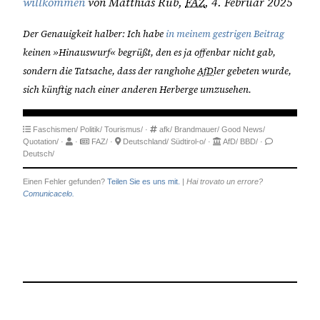
willkommen
von Matthias Rüb,
FAZ
, 4. Februar 2025
Der Genauigkeit halber: Ich habe
in meinem gestrigen Beitrag
keinen »Hinauswurf« begrüßt, den es ja offenbar nicht gab,
sondern die Tatsache, dass der ranghohe
AfD
ler gebeten wurde,
sich künftig nach einer anderen Herberge umzusehen.
Faschismen/
Politik/
Tourismus/
·
afk/
Brandmauer/
Good News/
Quotation/
·
·
FAZ/
·
Deutschland/
Südtirol-o/
·
AfD/
BBD/
·
Deutsch/
Einen Fehler gefunden?
Teilen Sie es uns mit.
|
Hai trovato un errore?
Comunicacelo.