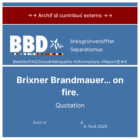
→→ Archif di cuntribuć externs →→
Skip
to
linksgrünversiffter
content
Separatismus
Manifest
FAQ
Glossâr
Netiquette ≡
Informaziuns ≡
Report
⦿
☆
€
Brixner Brandmauer… on
fire.
Quotation
Autor:a
ai
Simon Constantini
4. forá 2025