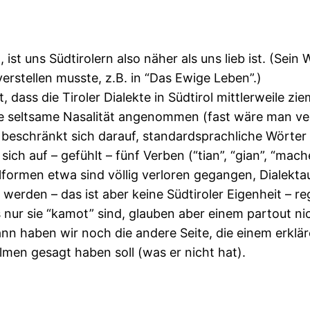
t uns Südtirolern also näher als uns lieb ist. (Sein 
verstellen musste, z.B. in “Das Ewige Leben”.)
, dass die Tiroler Dialekte in Südtirol mittlerweile zi
ne seltsame Nasalität angenommen (fast wäre man ver
d beschränkt sich darauf, standardsprachliche Wörte
ch auf – gefühlt – fünf Verben (“tian”, “gian”, “machen
lformen etwa sind völlig verloren gegangen, Dialektau
 werden – das ist aber keine Südtiroler Eigenheit – r
nur sie “kamot” sind, glauben aber einem partout n
nn haben wir noch die andere Seite, die einem erklä
ilmen gesagt haben soll (was er nicht hat).