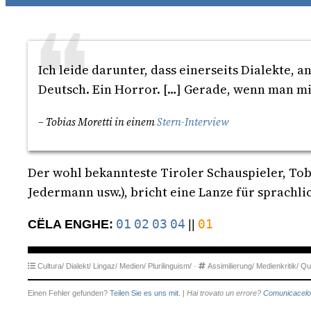
Ich leide darunter, dass einerseits Dialekte, 
Deutsch. Ein Horror. […] Gerade, wenn man mit
– Tobias Moretti in einem
Stern-Interview
Der wohl bekannteste Tiroler Schauspieler, Tobi
Jedermann usw.), bricht eine Lanze für sprachli
01
02
03
04
01
CËLA ENGHE:
||
Cultura/
Dialekt/
Lingaz/
Medien/
Plurilinguism/
·
Assimilierung/
Medienkritik/
Quo
Einen Fehler gefunden?
Teilen Sie es uns mit.
|
Hai trovato un errore?
Comunicacelo