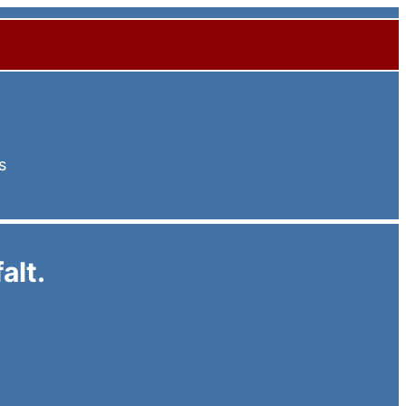
s
alt.