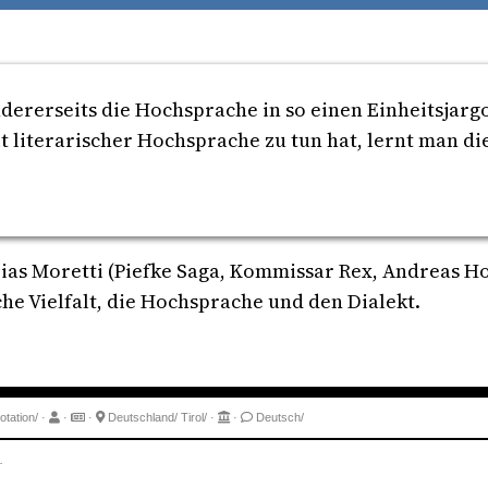
andererseits die Hochsprache in so einen Einheitsjarg
 literarischer Hochsprache zu tun hat, lernt man di
as Moretti (Piefke Saga, Kommissar Rex, Andreas Hofe
che Vielfalt, die Hochsprache und den Dialekt.
tation/
·
·
·
Deutschland/
Tirol/
·
·
Deutsch/
.