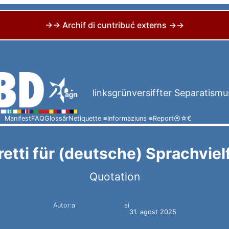
→→ Archif di cuntribuć externs →→
linksgrünversiffter Separatismu
Manifest
FAQ
Glossâr
Netiquette ≡
Informaziuns ≡
Report
⦿
☆
€
etti für (deutsche) Sprachvielf
Quotation
Autor:a
ai
Harald Knoflach
31. agost 2025