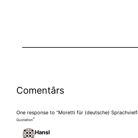
Comentârs
One response to “Moretti für (deutsche) Sprachvielfa
”
Quotation
Hansl