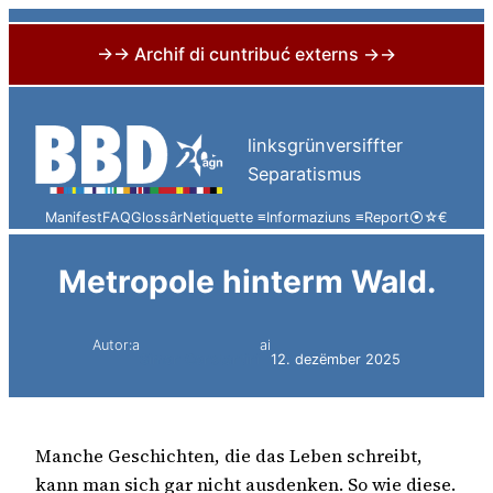
→→ Archif di cuntribuć externs →→
Skip
to
linksgrünversiffter
content
Separatismus
Manifest
FAQ
Glossâr
Netiquette ≡
Informaziuns ≡
Report
⦿
☆
€
Metropole hinterm Wald.
Autor:a
ai
Simon Constantini
12. dezëmber 2025
Manche Geschichten, die das Leben schreibt,
kann man sich gar nicht ausdenken. So wie diese.