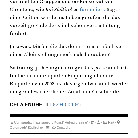
von rechten Gruppen und erzkonservativen
Christen«, wie
Rai Südtirol
es
formuliert.
Sogar
eine Petition wurde ins Leben gerufen, die das
vorzeitige Ende der sündischen Veranstaltung
fordert.
Ja sowas. Dürfen die das denn — uns einfach so
eines Alleinstellungsmerkmals berauben?
So traurig, ja besorgniserregend es
per se
auch ist.
Im Lichte der empörten Empörung über die
Empörten von 2008, ist das irgendwie auch wieder
ein geradezu herrlicher Zufall der Geschichte.
CËLA ENGHE:
01
02
03
04
05
Comparatio/
Hate speech/
Kunst/
Religiun/
Satire/
·
·
·
Rai/
·
Österreich/
Südtirol-o/
·
·
Deutsch/