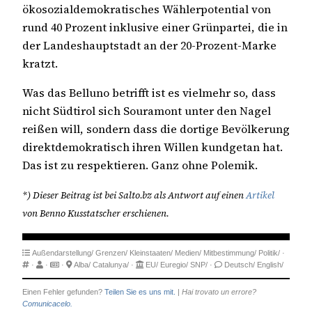
ökosozialdemokratisches Wählerpotential von
rund 40 Prozent inklusive einer Grünpartei, die in
der Landeshauptstadt an der 20-Prozent-Marke
kratzt.
Was das Belluno betrifft ist es vielmehr so, dass
nicht Südtirol sich Souramont unter den Nagel
reißen will, sondern dass die dortige Bevölkerung
direktdemokratisch ihren Willen kundgetan hat.
Das ist zu respektieren. Ganz ohne Polemik.
*) Dieser Beitrag ist bei Salto.bz als Antwort auf einen
Artikel
von Benno Kusstatscher erschienen.
Außendarstellung/
Grenzen/
Kleinstaaten/
Medien/
Mitbestimmung/
Politik/
·
·
·
·
Alba/
Catalunya/
·
EU/
Euregio/
SNP/
·
Deutsch/
English/
Einen Fehler gefunden?
Teilen Sie es uns mit.
|
Hai trovato un errore?
Comunicacelo.