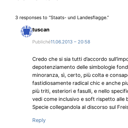
3 responses to “Staats- und Landesflagge.”
tuscan
Publiché
11.06.2013 – 20:58
Credo che si sia tutti d’accordo sull’imp
depotenziamento delle simbologie fondat
minoranza, sì, certo, più colta e consa
fastidiosamente radical chic e anche piu
più triti, esteriori e fasulli, e nello sp
vedi come inclusivo e soft rispetto alle
Specie collegandola al discorso sul Frei
Reply