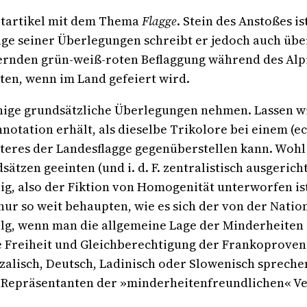
itartikel mit dem Thema
Flagge
. Stein des Anstoßes i
ge seiner Überlegungen schreibt er jedoch auch über
ufernden grün-weiß-roten Beflaggung während des Alpi
ten, wenn im Land gefeiert wird.
nige grundsätzliche Überlegungen nehmen. Lassen wir
notation erhält, als dieselbe Trikolore bei einem (ec
iteres der Landesflagge gegenüberstellen kann. Wohl 
sätzen geeinten (und i. d. F. zentralistisch ausgeric
ig, also der Fiktion von Homogenität unterworfen i
 nur so weit behaupten, wie es sich der von der Natio
g, wenn man die allgemeine Lage der Minderheiten i
e Freiheit und Gleichberechtigung der Frankoproven
alisch, Deutsch, Ladinisch oder Slowenisch spreche
n Repräsentanten der »minderheitenfreundlichen« V