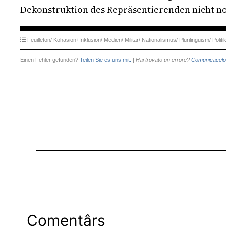
Dekonstruktion des Repräsentierenden nicht no
Feuilleton/
Kohäsion+Inklusion/
Medien/
Militär/
Nationalismus/
Plurilinguism/
Politi
Einen Fehler gefunden?
Teilen Sie es uns mit.
|
Hai trovato un errore?
Comunicacelo
Comentârs