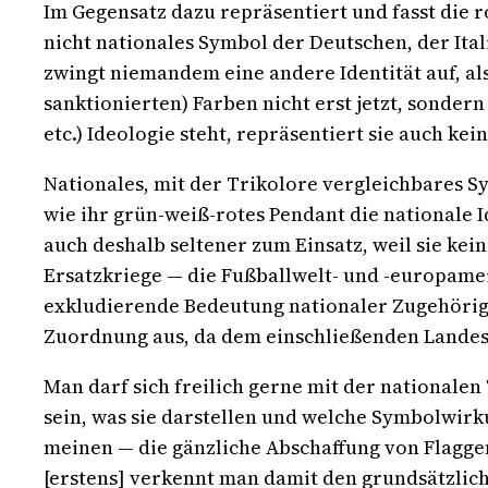
Im Gegensatz dazu repräsentiert und fasst die r
nicht nationales Symbol der Deutschen, der Ita
zwingt niemandem eine andere Identität auf, al
sanktionierten) Farben nicht erst jetzt, sonder
etc.) Ideologie steht, repräsentiert sie auch k
Nationales, mit der Trikolore vergleichbares 
wie ihr grün-weiß-rotes Pendant die nationale I
auch deshalb seltener zum Einsatz, weil sie kei
Ersatzkriege — die Fußballwelt- und -europame
exkludierende Bedeutung nationaler Zugehörigk
Zuordnung aus, da dem einschließenden Landes
Man darf sich freilich gerne mit der nationalen
sein, was sie darstellen und welche Symbolwirk
meinen — die gänzliche Abschaffung von Flag
[erstens] verkennt man damit den grundsätzlic