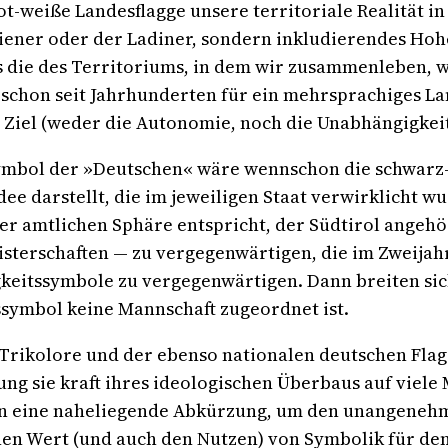
ot-weiße Landesflagge unsere territoriale Realität i
liener oder der Ladiner, sondern inkludierendes Hoh
s die des Territoriums, in dem wir zusammenleben, 
n schon seit Jahrhunderten für ein mehrsprachiges Lan
ein Ziel (weder die Autonomie, noch die Unabhängigke
Symbol der »Deutschen« wäre wennschon die schwarz-
dee darstellt, die im jeweiligen Staat verwirklicht 
ner amtlichen Sphäre entspricht, der Südtirol angeh
isterschaften — zu vergegenwärtigen, die im Zweijah
eitssymbole zu vergegenwärtigen. Dann breiten sich
symbol keine Mannschaft zugeordnet ist.
 Trikolore und der ebenso nationalen deutschen Flagg
ung sie kraft ihres ideologischen Überbaus auf viele
gen eine naheliegende Abkürzung, um den unangeneh
hen Wert (und auch den Nutzen) von Symbolik für de