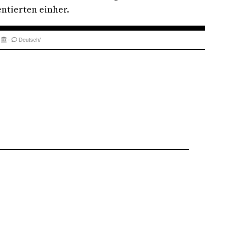
ntierten einher.
·
·
Deutsch/