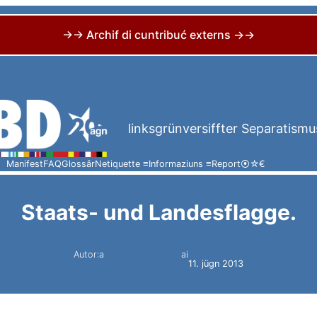
→→ Archif di cuntribuć externs →→
linksgrünversiffter Separatismu
Manifest
FAQ
Glossâr
Netiquette ≡
Informaziuns ≡
Report
⦿
☆
€
Staats- und Landesflagge.
Autor:a
ai
Simon Constantini
11. jügn 2013