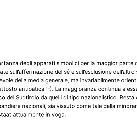
ortanza degli apparati simbolici per la maggior parte d
e sull’affermazione del sé e sull’esclusione dell’alt
pevole della media generale, ma invariabilmente orient
ttosto antipatica :-). La maggioranza continua a esse
ecifico del Sudtirolo da quelli di tipo nazionalistico. Re
 bandiere nazionali, sia vissuto come tale dalla minor
staat attualmente in voga.