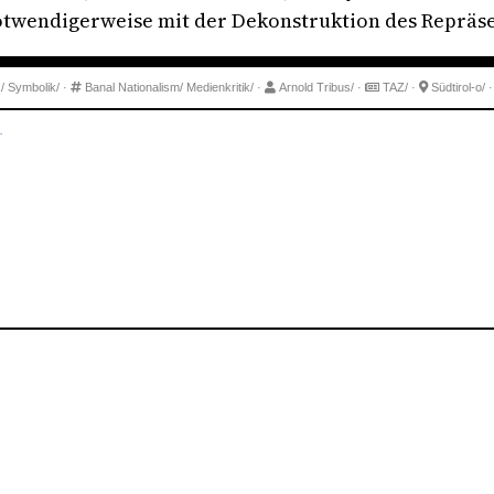
twendigerweise mit der Dekonstruktion des Repräse
k/
Symbolik/
·
Banal Nationalism/
Medienkritik/
·
Arnold Tribus/
·
TAZ/
·
Südtirol-o/
.