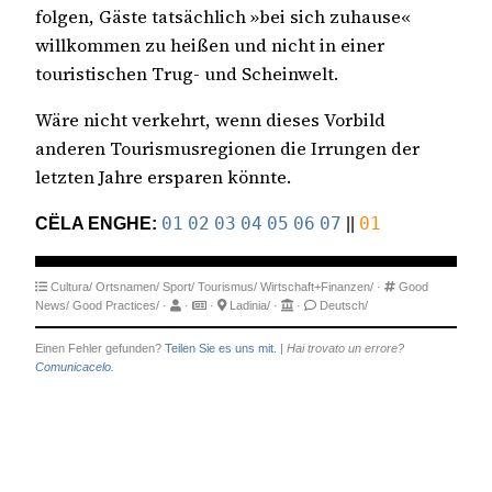
folgen, Gäste tatsächlich »bei sich zuhause«
willkommen zu heißen und nicht in einer
touristischen Trug- und Scheinwelt.
Wäre nicht verkehrt, wenn dieses Vorbild
anderen Tourismusregionen die Irrungen der
letzten Jahre ersparen könnte.
CËLA ENGHE:
01
02
03
04
05
06
07
||
01
Cultura/
Ortsnamen/
Sport/
Tourismus/
Wirtschaft+Finanzen/
·
Good
News/
Good Practices/
·
·
·
Ladinia/
·
·
Deutsch/
Einen Fehler gefunden?
Teilen Sie es uns mit.
|
Hai trovato un errore?
Comunicacelo.