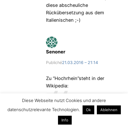
diese abscheuliche
Rückübersetzung aus dem
Italienischen ;-)
Senoner
Publiché
21.03.2016 – 21:14
Zu “Hochrhein”steht in der
Wikipedia:
Diese Webseite nutzt Cookies und andere
Die Bezeichnung Hochrhein
datenschutzrelevante Technologien.
Ok
Ablehnen
wurde erst im 19. Jahrhundert
durch die Wissenschaft
Info
eingeführt. Vor allem die