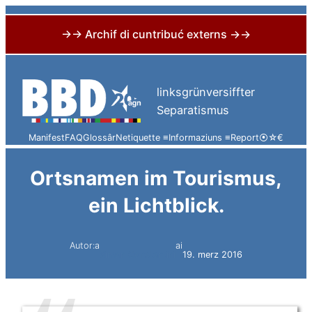
→→ Archif di cuntribuć externs →→
Skip
to
linksgrünversiffter
content
Separatismus
Manifest
FAQ
Glossâr
Netiquette ≡
Informaziuns ≡
Report
⦿
☆
€
Ortsnamen im Tourismus,
ein Lichtblick.
Autor:a
ai
Simon Constantini
19. merz 2016