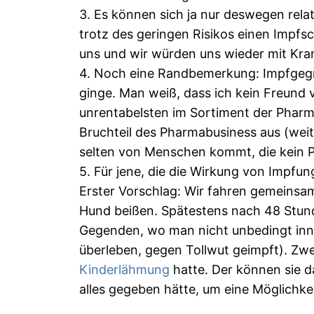
3. Es können sich ja nur deswegen relat
trotz des geringen Risikos einen Impfs
uns und wir würden uns wieder mit Kran
4. Noch eine Randbemerkung: Impfgegn
ginge. Man weiß, dass ich kein Freund 
unrentabelsten im Sortiment der Phar
Bruchteil des Pharmabusiness aus (weit 
selten von Menschen kommt, die kein P
5. Für jene, die die Wirkung von Impfu
Erster Vorschlag: Wir fahren gemeinsam
Hund beißen. Spätestens nach 48 Stunde
Gegenden, wo man nicht unbedingt inne
überleben, gegen Tollwut geimpft). Zwei
Kinderlähmung
hatte. Der können sie d
alles gegeben hätte, um eine Möglichke