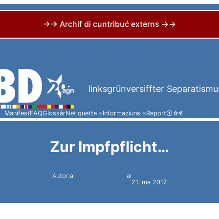
→→ Archif di cuntribuć externs →→
linksgrünversiffter Separatismu
Manifest
FAQ
Glossâr
Netiquette ≡
Informaziuns ≡
Report
⦿
☆
€
Zur Impfpflicht…
Autor:a
ai
Simon Constantini
21. ma 2017