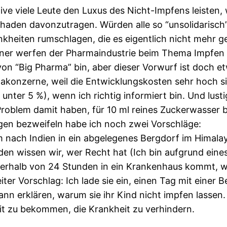
ive viele Leute den Luxus des Nicht-Impfens leisten,
chaden davonzutragen. Würden alle so “unsolidarisch
kheiten rumschlagen, die es eigentlich nicht mehr ge
er werfen der Pharmaindustrie beim Thema Impfen of
von “Big Pharma” bin, aber dieser Vorwurf ist doch 
makonzerne, weil die Entwicklungskosten sehr hoch 
unter 5 %), wenn ich richtig informiert bin. Und lusti
roblem damit haben, für 10 ml reines Zuckerwasser b
ngen bezweifeln habe ich noch zwei Vorschläge:
 nach Indien in ein abgelegenes Bergdorf im Himalay
n wissen wir, wer Recht hat (Ich bin aufgrund eines
rhalb von 24 Stunden in ein Krankenhaus kommt, was 
ter Vorschlag: Ich lade sie ein, einen Tag mit einer 
ann erklären, warum sie ihr Kind nicht impfen lassen.
it zu bekommen, die Krankheit zu verhindern.