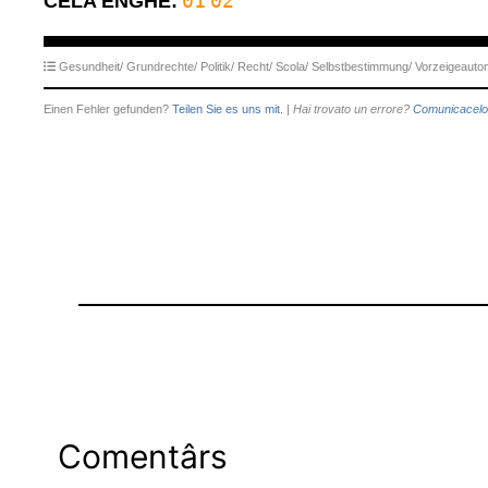
01
02
CËLA ENGHE:
Gesundheit/
Grundrechte/
Politik/
Recht/
Scola/
Selbstbestimmung/
Vorzeigeauto
Einen Fehler gefunden?
Teilen Sie es uns mit.
|
Hai trovato un errore?
Comunicacelo
Comentârs