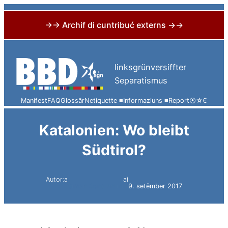
→→ Archif di cuntribuć externs →→
Skip
to
linksgrünversiffter
content
Separatismus
Manifest
FAQ
Glossâr
Netiquette ≡
Informaziuns ≡
Report
⦿
☆
€
Katalonien: Wo bleibt
Südtirol?
Autor:a
ai
Simon Constantini
9. setëmber 2017