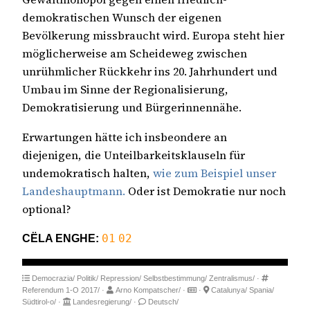
demokratischen Wunsch der eigenen
Bevölkerung missbraucht wird. Europa steht hier
möglicherweise am Scheideweg zwischen
unrühmlicher Rückkehr ins 20. Jahrhundert und
Umbau im Sinne der Regionalisierung,
Demokratisierung und Bürgerinnennähe.
Erwartungen hätte ich insbeondere an
diejenigen, die Unteilbarkeitsklauseln für
undemokratisch halten,
wie zum Beispiel unser
Landeshauptmann.
Oder ist Demokratie nur noch
optional?
CËLA ENGHE:
01
02
Democrazia/
Politik/
Repression/
Selbstbestimmung/
Zentralismus/
·
Referendum 1-O 2017/
·
Arno Kompatscher/
·
·
Catalunya/
Spania/
Südtirol-o/
·
Landesregierung/
·
Deutsch/